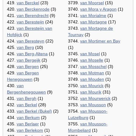
419.
van Berckel
(23)
3739.
van Moorsel
(15)
420.
van Berckenrode
(3)
3740.
van Mora y Aragon
(1)
421.
van Berendrecht
(9)
3741.
van Morialme
(1)
422.
van Beresteijn
(24)
3742.
van Mortagne
(17)
423.
van Beresteijn van
3743.
van Mortagne de
Hofdijck
(1)
Tournay
(2)
424.
van Beresteyn
(22)
3744.
van Mortimer en Bay
425.
van Berg
(10)
(1)
426.
van Berg-Altena
(1)
3745.
van Mosel
(1)
427.
van Bergeijk
(2)
3746.
van Moselle
(1)
428.
van Bergen
(25)
3747.
van Mosschel
(3)
429.
van Bergen
3748.
van Motman
(1)
Henegouwen
(3)
3749.
van Mouden
(1)
430.
van
3750.
van Mourick
(5)
Bergenhenegouwen
(9)
3751.
van Mourik
(31)
431.
van Bergh
(1)
3752.
van Mourwerick
(2)
432.
van Berkel
(28)
3753.
van Mousson
(5)
433.
van Berkel (Bukel)
(2)
3754.
van Mousson-
434.
van Berkum
(2)
Lutzelburg
(1)
435.
van Berlaer
(1)
3755.
van Mousson-
436.
van Berlekom
(1)
Mombeliard
(1)