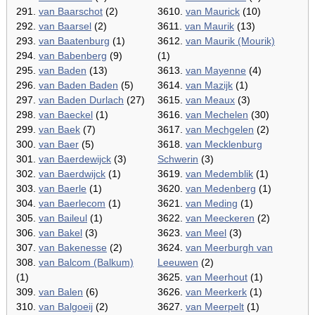
291.
van Baarschot
(2)
3610.
van Maurick
(10)
292.
van Baarsel
(2)
3611.
van Maurik
(13)
293.
van Baatenburg
(1)
3612.
van Maurik (Mourik)
294.
van Babenberg
(9)
(1)
295.
van Baden
(13)
3613.
van Mayenne
(4)
296.
van Baden Baden
(5)
3614.
van Mazijk
(1)
297.
van Baden Durlach
(27)
3615.
van Meaux
(3)
298.
van Baeckel
(1)
3616.
van Mechelen
(30)
299.
van Baek
(7)
3617.
van Mechgelen
(2)
300.
van Baer
(5)
3618.
van Mecklenburg
301.
van Baerdewijck
(3)
Schwerin
(3)
302.
van Baerdwijck
(1)
3619.
van Medemblik
(1)
303.
van Baerle
(1)
3620.
van Medenberg
(1)
304.
van Baerlecom
(1)
3621.
van Meding
(1)
305.
van Baileul
(1)
3622.
van Meeckeren
(2)
306.
van Bakel
(3)
3623.
van Meel
(3)
307.
van Bakenesse
(2)
3624.
van Meerburgh van
308.
van Balcom (Balkum)
Leeuwen
(2)
(1)
3625.
van Meerhout
(1)
309.
van Balen
(6)
3626.
van Meerkerk
(1)
310.
van Balgoeij
(2)
3627.
van Meerpelt
(1)