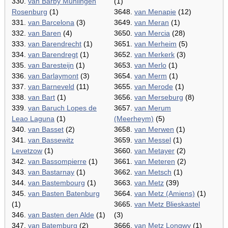
330.
van Barby Mühlingen
(1)
Rosenburg
(1)
3648.
van Menapie
(12)
331.
van Barcelona
(3)
3649.
van Meran
(1)
332.
van Baren
(4)
3650.
van Mercia
(28)
333.
van Barendrecht
(1)
3651.
van Merheim
(5)
334.
van Barendregt
(1)
3652.
van Merkerk
(3)
335.
van Baresteijn
(1)
3653.
van Merlo
(1)
336.
van Barlaymont
(3)
3654.
van Merm
(1)
337.
van Barneveld
(11)
3655.
van Merode
(1)
338.
van Bart
(1)
3656.
van Merseburg
(8)
339.
van Baruch Lopes de
3657.
van Merum
Leao Laguna
(1)
(Meerheym)
(5)
340.
van Basset
(2)
3658.
van Merwen
(1)
341.
van Bassewitz
3659.
van Messel
(1)
Levetzow
(1)
3660.
van Metayer
(2)
342.
van Bassompierre
(1)
3661.
van Meteren
(2)
343.
van Bastarnay
(1)
3662.
van Metsch
(1)
344.
van Bastembourg
(1)
3663.
van Metz
(39)
345.
van Basten Batenburg
3664.
van Metz (Amiens)
(1)
(1)
3665.
van Metz Blieskastel
346.
van Basten den Alde
(1)
(3)
347.
van Batemburg
(2)
3666.
van Metz Longwy
(1)