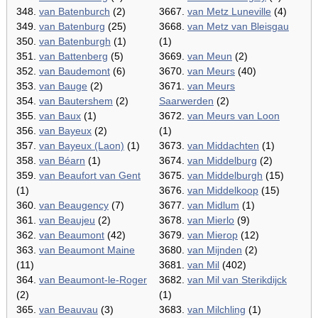
348.
van Batenburch
(2)
3667.
van Metz Luneville
(4)
349.
van Batenburg
(25)
3668.
van Metz van Bleisgau
350.
van Batenburgh
(1)
(1)
351.
van Battenberg
(5)
3669.
van Meun
(2)
352.
van Baudemont
(6)
3670.
van Meurs
(40)
353.
van Bauge
(2)
3671.
van Meurs
354.
van Bautershem
(2)
Saarwerden
(2)
355.
van Baux
(1)
3672.
van Meurs van Loon
356.
van Bayeux
(2)
(1)
357.
van Bayeux (Laon)
(1)
3673.
van Middachten
(1)
358.
van Béarn
(1)
3674.
van Middelburg
(2)
359.
van Beaufort van Gent
3675.
van Middelburgh
(15)
(1)
3676.
van Middelkoop
(15)
360.
van Beaugency
(7)
3677.
van Midlum
(1)
361.
van Beaujeu
(2)
3678.
van Mierlo
(9)
362.
van Beaumont
(42)
3679.
van Mierop
(12)
363.
van Beaumont Maine
3680.
van Mijnden
(2)
(11)
3681.
van Mil
(402)
364.
van Beaumont-le-Roger
3682.
van Mil van Sterikdijck
(2)
(1)
365.
van Beauvau
(3)
3683.
van Milchling
(1)