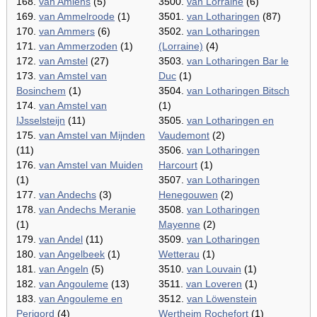
168.
van Amiens
(5)
3500.
van Lorraine
(6)
169.
van Ammelroode
(1)
3501.
van Lotharingen
(87)
170.
van Ammers
(6)
3502.
van Lotharingen
171.
van Ammerzoden
(1)
(Lorraine)
(4)
172.
van Amstel
(27)
3503.
van Lotharingen Bar le
173.
van Amstel van
Duc
(1)
Bosinchem
(1)
3504.
van Lotharingen Bitsch
174.
van Amstel van
(1)
IJsselsteijn
(11)
3505.
van Lotharingen en
175.
van Amstel van Mijnden
Vaudemont
(2)
(11)
3506.
van Lotharingen
176.
van Amstel van Muiden
Harcourt
(1)
(1)
3507.
van Lotharingen
177.
van Andechs
(3)
Henegouwen
(2)
178.
van Andechs Meranie
3508.
van Lotharingen
(1)
Mayenne
(2)
179.
van Andel
(11)
3509.
van Lotharingen
180.
van Angelbeek
(1)
Wetterau
(1)
181.
van Angeln
(5)
3510.
van Louvain
(1)
182.
van Angouleme
(13)
3511.
van Loveren
(1)
183.
van Angouleme en
3512.
van Löwenstein
Perigord
(4)
Wertheim Rochefort
(1)