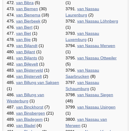
472.
van Bibra
(5)
(1)
473.
van Biemen
(30)
3791.
van Nassau
474.
van Bienema
(18)
Laurenburg
(2)
475.
van Bierbeek
(2)
3792.
van Nassau Löhnberg
476.
van Biert
(1)
(1)
477.
van Biet
(1)
3793.
van Nassau
478.
van Bije
(3)
Luxemburg
(1)
479.
van Bijlandt
(1)
3794.
van Nassau Merwen
480.
van Bijlant
(1)
(1)
481.
van Bijlants
(1)
3795.
van Nassau Ottweiler
482.
van Bijlevelt
(1)
(5)
483.
van Bijsterveld
(1)
3796.
van Nassau
484.
van Bijstervelt
(2)
Saarbrucken
(8)
485.
van Billung van Saksen
3797.
van Nassau
(1)
Schaumburg
(1)
486.
van Billung van
3798.
van Nassau Siegen
Westerburg
(1)
(48)
487.
van Binckhorst
(7)
3799.
van Nassau Usingen
488.
van Binsbergen
(21)
(1)
489.
van Bladegem
(1)
3800.
van Nassau van
490.
van Bladel
(4)
Merwen
(1)