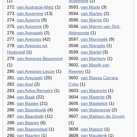
(1)
Vruegreve
(2)
272.
van Austracie-Metz
(1)
3593.
van Marle
(3)
273.
van Auvergne
(13)
3594.
van Marlen
(2)
274.
van Auxerre
(9)
3595.
van Marnix
(1)
275.
van Auxonne
(3)
3596.
van Marnix van Sint-
276.
van Avesaath
(2)
Aldegonde
(1)
277.
van Avesnes
(42)
3597.
van Marrewijk
(9)
278.
van Avesnes tot
3598.
van Marselis
(1)
Hodenpijl
(1)
3599.
van Martel
(3)
279.
van Avesnes-Beaumont
3600.
van Martigny
(1)
(1)
3601.
van Masijk van
280.
van Avesnes-Leuze
(1)
Reenen
(1)
281.
van Avezaath
(20)
3602.
van Massa Carrara
282.
van Axel
(2)
Cybo
(1)
283.
van Aylva Rengers
(1)
3603.
van Mastricht
(1)
284.
van Baak
(22)
3604.
van Mastrigt
(3)
285.
van Baalen
(21)
3605.
van Mastwijck
(1)
286.
van Baardewijk
(4)
3606.
van Matenesse
(2)
287.
van Baardwijk
(11)
3607.
van Matigon de Goyon
288.
van Baaren
(6)
(1)
289.
van Baarendaal
(1)
3608.
van Matsch
(1)
290.
van Baarlen
(1)
3609.
van Mauderik
(1)