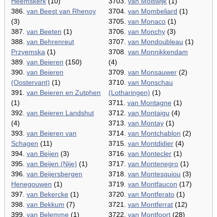
Heemskerk
(10)
3703.
van Molswijk
(1)
386.
van Beest van Rhenoy
3704.
van Mombeliard
(1)
(3)
3705.
van Monaco
(1)
387.
van Beeten
(1)
3706.
van Monchy
(3)
388.
van Behrenreut
3707.
van Mondoubleau
(1)
Przyemska
(1)
3708.
van Monnikkendam
389.
van Beieren
(150)
(4)
390.
van Beieren
3709.
van Monsauwer
(2)
(Oostervant)
(1)
3710.
van Monschau
391.
van Beieren en Zutphen
(Lotharingen)
(1)
(1)
3711.
van Montagne
(1)
392.
van Beieren Landshut
3712.
van Montaigu
(4)
(4)
3713.
van Montay
(1)
393.
van Beieren van
3714.
van Montchablon
(2)
Schagen
(11)
3715.
van Montdidier
(4)
394.
van Beijen
(3)
3716.
van Montecler
(1)
395.
van Beijen (Nije)
(1)
3717.
van Montenegro
(1)
396.
van Beijersbergen
3718.
van Montesquiou
(3)
Henegouwen
(1)
3719.
van Montfaucon
(17)
397.
van Bekercke
(1)
3720.
van Montferato
(1)
398.
van Bekkum
(7)
3721.
van Montferrat
(12)
399.
van Belemme
(1)
3722.
van Montfoort
(28)