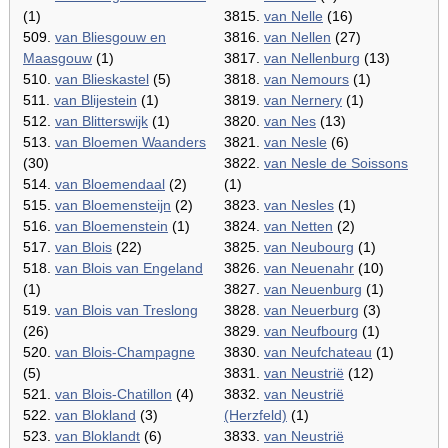
(1)
3815.
van Nelle
(16)
509.
van Bliesgouw en
3816.
van Nellen
(27)
Maasgouw
(1)
3817.
van Nellenburg
(13)
510.
van Blieskastel
(5)
3818.
van Nemours
(1)
511.
van Blijestein
(1)
3819.
van Nernery
(1)
512.
van Blitterswijk
(1)
3820.
van Nes
(13)
513.
van Bloemen Waanders
3821.
van Nesle
(6)
(30)
3822.
van Nesle de Soissons
514.
van Bloemendaal
(2)
(1)
515.
van Bloemensteijn
(2)
3823.
van Nesles
(1)
516.
van Bloemenstein
(1)
3824.
van Netten
(2)
517.
van Blois
(22)
3825.
van Neubourg
(1)
518.
van Blois van Engeland
3826.
van Neuenahr
(10)
(1)
3827.
van Neuenburg
(1)
519.
van Blois van Treslong
3828.
van Neuerburg
(3)
(26)
3829.
van Neufbourg
(1)
520.
van Blois-Champagne
3830.
van Neufchateau
(1)
(5)
3831.
van Neustrië
(12)
521.
van Blois-Chatillon
(4)
3832.
van Neustrië
522.
van Blokland
(3)
(Herzfeld)
(1)
523.
van Bloklandt
(6)
3833.
van Neustrië