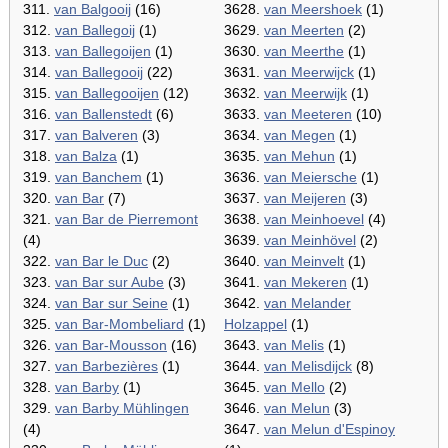
311.
van Balgooij
(16)
3628.
van Meershoek
(1)
312.
van Ballegoij
(1)
3629.
van Meerten
(2)
313.
van Ballegoijen
(1)
3630.
van Meerthe
(1)
314.
van Ballegooij
(22)
3631.
van Meerwijck
(1)
315.
van Ballegooijen
(12)
3632.
van Meerwijk
(1)
316.
van Ballenstedt
(6)
3633.
van Meeteren
(10)
317.
van Balveren
(3)
3634.
van Megen
(1)
318.
van Balza
(1)
3635.
van Mehun
(1)
319.
van Banchem
(1)
3636.
van Meiersche
(1)
320.
van Bar
(7)
3637.
van Meijeren
(3)
321.
van Bar de Pierremont
3638.
van Meinhoevel
(4)
(4)
3639.
van Meinhövel
(2)
322.
van Bar le Duc
(2)
3640.
van Meinvelt
(1)
323.
van Bar sur Aube
(3)
3641.
van Mekeren
(1)
324.
van Bar sur Seine
(1)
3642.
van Melander
325.
van Bar-Mombeliard
(1)
Holzappel
(1)
326.
van Bar-Mousson
(16)
3643.
van Melis
(1)
327.
van Barbezières
(1)
3644.
van Melisdijck
(8)
328.
van Barby
(1)
3645.
van Mello
(2)
329.
van Barby Mühlingen
3646.
van Melun
(3)
(4)
3647.
van Melun d'Espinoy