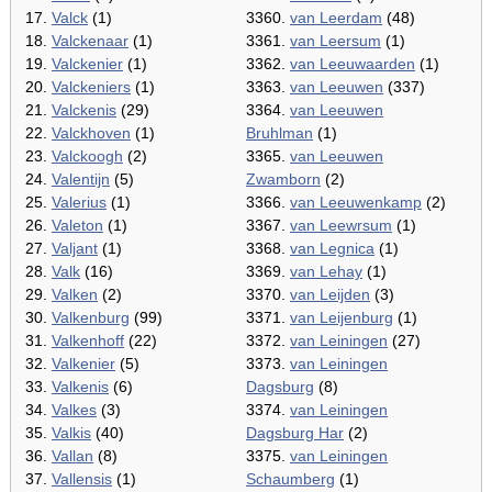
17.
Valck
(1)
3360.
van Leerdam
(48)
18.
Valckenaar
(1)
3361.
van Leersum
(1)
19.
Valckenier
(1)
3362.
van Leeuwaarden
(1)
20.
Valckeniers
(1)
3363.
van Leeuwen
(337)
21.
Valckenis
(29)
3364.
van Leeuwen
22.
Valckhoven
(1)
Bruhlman
(1)
23.
Valckoogh
(2)
3365.
van Leeuwen
24.
Valentijn
(5)
Zwamborn
(2)
25.
Valerius
(1)
3366.
van Leeuwenkamp
(2)
26.
Valeton
(1)
3367.
van Leewrsum
(1)
27.
Valjant
(1)
3368.
van Legnica
(1)
28.
Valk
(16)
3369.
van Lehay
(1)
29.
Valken
(2)
3370.
van Leijden
(3)
30.
Valkenburg
(99)
3371.
van Leijenburg
(1)
31.
Valkenhoff
(22)
3372.
van Leiningen
(27)
32.
Valkenier
(5)
3373.
van Leiningen
33.
Valkenis
(6)
Dagsburg
(8)
34.
Valkes
(3)
3374.
van Leiningen
35.
Valkis
(40)
Dagsburg Har
(2)
36.
Vallan
(8)
3375.
van Leiningen
37.
Vallensis
(1)
Schaumberg
(1)