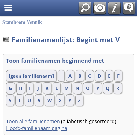
Stamboom Vennik
Familienamenlijst: Begint met V
Toon familienamen beginnend met
[geen familienaam]
'
A
B
C
D
E
F
G
H
I
J
K
L
M
N
O
P
Q
R
S
T
U
V
W
X
Y
Z
Toon alle familienamen
(alfabetisch gesorteerd) |
Hoofd-familienaam pagina