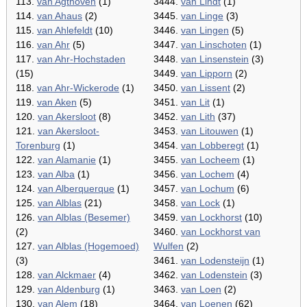
113.
van Agthoven
(1)
3444.
van Lindt
(1)
114.
van Ahaus
(2)
3445.
van Linge
(3)
115.
van Ahlefeldt
(10)
3446.
van Lingen
(5)
116.
van Ahr
(5)
3447.
van Linschoten
(1)
117.
van Ahr-Hochstaden
3448.
van Linsenstein
(3)
(15)
3449.
van Lipporn
(2)
118.
van Ahr-Wickerode
(1)
3450.
van Lissent
(2)
119.
van Aken
(5)
3451.
van Lit
(1)
120.
van Akersloot
(8)
3452.
van Lith
(37)
121.
van Akersloot-
3453.
van Litouwen
(1)
Torenburg
(1)
3454.
van Lobberegt
(1)
122.
van Alamanie
(1)
3455.
van Locheem
(1)
123.
van Alba
(1)
3456.
van Lochem
(4)
124.
van Alberquerque
(1)
3457.
van Lochum
(6)
125.
van Alblas
(21)
3458.
van Lock
(1)
126.
van Alblas (Besemer)
3459.
van Lockhorst
(10)
(2)
3460.
van Lockhorst van
127.
van Alblas (Hogemoed)
Wulfen
(2)
(3)
3461.
van Lodensteijn
(1)
128.
van Alckmaer
(4)
3462.
van Lodenstein
(3)
129.
van Aldenburg
(1)
3463.
van Loen
(2)
130.
van Alem
(18)
3464.
van Loenen
(62)