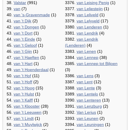
38.
Valstar
(991)
3376.
van Leising Penig
(1)
39.
van
(7)
3377.
van Leliesteijn
(1)
40.
van 's-Gravenmade
(1)
3378.
van Leliveld
(1)
41.
van 't Dijk
(2)
3379.
van Lelyveld
(17)
42.
van 't Dongen
(1)
3380.
van Lenderen
(1)
43.
van 't Dort
(1)
3381.
van Lendrik
(4)
44.
van 't Einde
(1)
3382.
van Lendrik
45.
van 't Geloof
(1)
(Lenderen)
(4)
46.
van 't Gijn
(1)
3383.
van Lenen
(1)
47.
van 't Haeften
(1)
3384.
van Lennep
(38)
48.
van 't Hart
(1)
3385.
van Lennep tot Biljoen
49.
van 't Hoenderdaal
(1)
(3)
50.
van 't Hof
(11)
3386.
van Lens
(3)
51.
van 't Hoff
(2)
3387.
van Lent
(12)
52.
van 't Hoog
(15)
3388.
van Lente
(3)
53.
van 't Hulst
(1)
3389.
van Lentelo
(1)
54.
van 't Kalff
(1)
3390.
van Lenteren
(13)
55.
van 't Klooster
(28)
3391.
van Lenzburg
(2)
56.
van 't Leeuwen
(3)
3392.
Van Lerius
(1)
57.
van 't Lindt
(1)
3393.
van Leunen
(2)
58.
van 't Muylwijck
(2)
3394.
van Leuningen
(1)