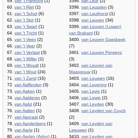
59.
van 't Panhuys
(1)
3395.
van Leur
(2)
60.
van 't Riet
(1)
3396.
van Leusden
(3)
61.
van 't Schot
(6)
3397.
van Leuthorst
(1)
62.
van 't Slot
(1)
3398.
van Leuven
(34)
63.
van 't Swart
(1)
3399.
van Leuven (Lowen)
64.
van 't Tricht
(1)
van Brabant
(1)
65.
van 't Veen
(2)
3400.
van Leuven Gaesbeek
66.
van 't Veer
(2)
(7)
67.
van 't Verlaat
(3)
3401.
van Leuven Perweyz
68.
van 't Willer
(1)
(3)
69.
van 't Woudt
(1)
3402.
van Leuven van
70.
van 't Wout
(24)
Maasgouw
(1)
71.
van 't Zand
(15)
3403.
van Leuwen
(16)
72.
van Aafferden
(3)
3404.
van Levering
(1)
73.
van Aaken
(1)
3405.
van Levis
(1)
74.
van Aalderen
(2)
3406.
van Lewis
(2)
75.
van Aalst
(21)
3407.
van Leyden
(30)
76.
van Aalten
(1)
3408.
van Leyden van Cuyck
77.
van Aanraat
(2)
(2)
78.
van Aardenberg
(1)
3409.
van Leyden van
79.
van Aarle
(1)
Leeuwen
(1)
80.
van Aarlen (Arlon)
(1)
3410.
van Leyden van