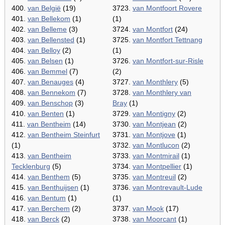
400.
van België
(19)
3723.
van Montfoort Rovere
401.
van Bellekom
(1)
(1)
402.
van Belleme
(3)
3724.
van Montfort
(24)
403.
van Bellensted
(1)
3725.
van Montfort Tettnang
404.
van Belloy
(2)
(1)
405.
van Belsen
(1)
3726.
van Montfort-sur-Risle
406.
van Bemmel
(7)
(2)
407.
van Benauges
(4)
3727.
van Monthlery
(5)
408.
van Bennekom
(7)
3728.
van Monthlery van
409.
van Benschop
(3)
Bray
(1)
410.
van Benten
(1)
3729.
van Montigny
(2)
411.
van Bentheim
(14)
3730.
van Montjean
(2)
412.
van Bentheim Steinfurt
3731.
van Montjove
(1)
(1)
3732.
van Montlucon
(2)
413.
van Bentheim
3733.
van Montmirail
(1)
Tecklenburg
(5)
3734.
van Montpellier
(1)
414.
van Benthem
(5)
3735.
van Montreuil
(2)
415.
van Benthuijsen
(1)
3736.
van Montrevault-Lude
416.
van Bentum
(1)
(1)
417.
van Berchem
(2)
3737.
van Mook
(17)
418.
van Berck
(2)
3738.
van Moorcant
(1)