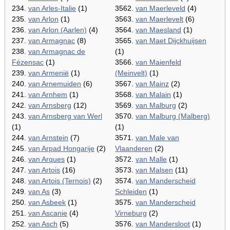
234.
van Arles-Italie
(1)
3562.
van Maerleveld
(4)
235.
van Arlon
(1)
3563.
van Maerlevelt
(6)
236.
van Arlon (Aarlen)
(4)
3564.
van Maesland
(1)
237.
van Armagnac
(8)
3565.
van Maet Dijckhuijsen
238.
van Armagnac de
(1)
Fézensac
(1)
3566.
van Maienfeld
239.
van Armenië
(1)
(Meinvelt)
(1)
240.
van Arnemuiden
(6)
3567.
van Mainz
(2)
241.
van Arnhem
(1)
3568.
van Malain
(1)
242.
van Arnsberg
(12)
3569.
van Malburg
(2)
243.
van Arnsberg van Werl
3570.
van Malburg (Malberg)
(1)
(1)
244.
van Arnstein
(7)
3571.
van Male van
245.
van Arpad Hongarije
(2)
Vlaanderen
(2)
246.
van Arques
(1)
3572.
van Malle
(1)
247.
van Artois
(16)
3573.
van Malsen
(11)
248.
van Artois (Ternois)
(2)
3574.
van Manderscheid
249.
van As
(3)
Schleiden
(1)
250.
van Asbeek
(1)
3575.
van Manderscheid
251.
van Ascanie
(4)
Virneburg
(2)
252.
van Asch
(5)
3576.
van Mandersloot
(1)