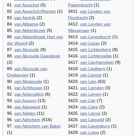
81.
van Aarschot
(5)
Papendrecht
(1)
82.
van Aarschot-Rhenen
(1)
3411.
van Leyden van
83.
van Aartrijk
(2)
Pendrecht
(2)
84.
van Abbema
(2)
3412.
van Leyden van
85.
van Abbenbroek
(5)
Wassenaer
(1)
86.
van Abbenbroek Hart van
3413.
van Leyenburch
(1)
der Woerd
(2)
3414.
van Lezay
(2)
87.
van Abcoude
(9)
3415.
van Lichtenberg
(8)
88.
van Abcoude Gaesbeek
3416.
van Lichtervelde
(1)
(2)
3417.
van Liechtenstein
(9)
89.
van Abcoude van
3418.
van Liedberg
(1)
Driebergen
(1)
3419.
van Liempt
(1)
90.
van Abswoude
(1)
3420.
van Lien
(62)
91.
van Achthoven
(1)
3421.
van Lienden
(3)
92.
van Ackersdijck
(6)
3422.
van Lienen
(1)
93.
van Acquoy
(13)
3423.
van Lier
(7)
94.
van Adegeest
(1)
3424.
van Liere
(2)
95.
van Adelen
(11)
3425.
van Lierop
(2)
96.
van Adrichem
(516)
3426.
van Liesveld
(2)
97.
van Adrichem van Bakel
3427.
van Lievenburg
(1)
(1)
3428.
van Ligne
(2)