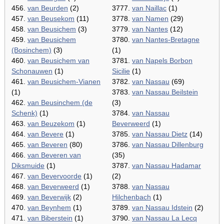
456.
van Beurden
(2)
3777.
van Naillac
(1)
457.
van Beusekom
(11)
3778.
van Namen
(29)
458.
van Beusichem
(3)
3779.
van Nantes
(12)
459.
van Beusichem
3780.
van Nantes-Bretagne
(Bosinchem)
(3)
(1)
460.
van Beusichem van
3781.
van Napels Borbon
Schonauwen
(1)
Sicilie
(1)
461.
van Beusichem-Vianen
3782.
van Nassau
(69)
(1)
3783.
van Nassau Beilstein
462.
van Beusinchem (de
(3)
Schenk)
(1)
3784.
van Nassau
463.
van Beuzekom
(1)
Beverweerd
(1)
464.
van Bevere
(1)
3785.
van Nassau Dietz
(14)
465.
van Beveren
(80)
3786.
van Nassau Dillenburg
466.
van Beveren van
(35)
Diksmuide
(1)
3787.
van Nassau Hadamar
467.
van Bevervoorde
(1)
(2)
468.
van Beverweerd
(1)
3788.
van Nassau
469.
van Beverwijk
(2)
Hilchenbach
(1)
470.
van Beynhem
(1)
3789.
van Nassau Idstein
(2)
471.
van Biberstein
(1)
3790.
van Nassau La Lecq