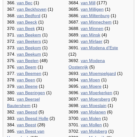
366.
van Bec
(1)
3684.
van Mill
(177)
367.
van Beckhoven
(1)
3685.
van Milligen
(1)
368.
van Bedford
(1)
3686.
van Miltenburg
(1)
369.
van Beeck
(1)
3687.
van Minnechem
(1)
370.
van Beek
(31)
3688.
van Minnen
(1)
371.
van Beekem
(1)
3689.
van Minsk
(4)
372.
van Beekers
(1)
3690.
van Mirlaer
(2)
373.
van Beekom
(1)
3691.
van Modena d'Este
374.
van Beekum
(1)
(12)
375.
van Beelen
(48)
3692.
van Modena
376.
van Beem
(1)
Oostenrijk
(5)
377.
van Beemen
(1)
3693.
van Moempelgard
(1)
378.
van Been
(1)
3694.
van Moen
(1)
379.
van Beene
(1)
3695.
van Moere
(1)
380.
van Beeringen
(1)
3696.
van Moerkerken
(1)
381.
van Beersel
3697.
van Moersberg
(3)
Bautershem
(1)
3698.
van Moeslain
(1)
382.
van Beesd
(5)
3699.
van Molanen
(6)
383.
van Beesd Holle
(2)
3700.
van Molen
(1)
384.
van Beest
(28)
3701.
van Mollen
(1)
385.
van Beest van
3702.
van Molsberg
(1)