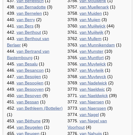
437.
van Berlepsch
(1)
3756.
van Mouwerik
(1)
438.
van Bernadotte
(3)
3757.
van Muellenark
(1)
439.
van Bernelen
(1)
3758.
van Muiden
(1)
440.
van Berry
(2)
3759.
van Muijen
(3)
441.
van Bers
(3)
3760.
van Muijlwijck
(44)
442.
van Berthout
(1)
3761.
van Muijlwijk
(7)
443.
van Berthout van
3762.
van Mullem
(1)
Berlaer
(4)
3763.
van Munnikendam
(1)
444.
van Bertrand van
3764.
van Munster
(10)
Bastembourg
(1)
3765.
van Muntfort
(2)
445.
van Besalu
(1)
3766.
van Muylwijck
(2)
446.
van Besancon
(1)
3767.
van Muylwijk
(1)
447.
van Besoijen
(1)
3768.
van Muylwyck
(1)
448.
van Besooijen
(1)
3769.
van Nadelwick
(2)
449.
van Besooyen
(2)
3770.
van Naeldwic
(2)
450.
van Besoyen
(9)
3771.
van Naeldwijck
(39)
451.
van Bessan
(1)
3772.
van Naersen
(1)
452.
van Bethleem (Bottelier)
3773.
van Naerssen
(3)
(1)
3774.
van Nagel
(3)
453.
van Béthune
(23)
3775.
van Nagel van
454.
van Beugelen
(1)
Voorhout
(4)
455.
van Beugen
(1)
3776.
van Nahuijs
(1)