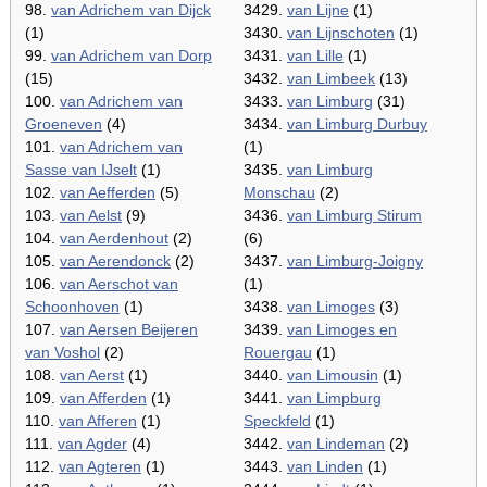
98.
van Adrichem van Dijck
3429.
van Lijne
(1)
(1)
3430.
van Lijnschoten
(1)
99.
van Adrichem van Dorp
3431.
van Lille
(1)
(15)
3432.
van Limbeek
(13)
100.
van Adrichem van
3433.
van Limburg
(31)
Groeneven
(4)
3434.
van Limburg Durbuy
101.
van Adrichem van
(1)
Sasse van IJselt
(1)
3435.
van Limburg
102.
van Aefferden
(5)
Monschau
(2)
103.
van Aelst
(9)
3436.
van Limburg Stirum
104.
van Aerdenhout
(2)
(6)
105.
van Aerendonck
(2)
3437.
van Limburg-Joigny
106.
van Aerschot van
(1)
Schoonhoven
(1)
3438.
van Limoges
(3)
107.
van Aersen Beijeren
3439.
van Limoges en
van Voshol
(2)
Rouergau
(1)
108.
van Aerst
(1)
3440.
van Limousin
(1)
109.
van Afferden
(1)
3441.
van Limpburg
110.
van Afferen
(1)
Speckfeld
(1)
111.
van Agder
(4)
3442.
van Lindeman
(2)
112.
van Agteren
(1)
3443.
van Linden
(1)