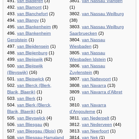
491.
van Bladeren
(3)
3801.
van Nassau Vianden
492.
van Blamont
(1)
(1)
493.
van Blanchefort
(2)
3802.
van Nassau Weilburg
494.
van Blangy
(1)
(38)
495.
van Blankenheim
(8)
3803.
van Nassau Weilburg
496.
van Blankenheim
Saarbruecken
(2)
Gerolstein
(1)
3804.
van Nassau
497.
van Bleijdensein
(1)
Wiesbaden
(2)
498.
van Bleijenburg
(1)
3805.
van Nassau
499.
van Bleijswijk
(62)
Wiesbaden Idstein
(1)
500.
van Bleijswijk
3806.
van Nassau
(Bleyswijk)
(16)
Zuylenstein
(8)
501.
van Bleiswijck
(2)
3807.
van Nattevoort
(1)
502.
van Blerck (Blerk,
3808.
van Navarra
(13)
Blarik, Blaerik)
(1)
3809.
van Navarra d'Albret
503.
van Blerk
(1)
(1)
504.
van Blerk (Blerck,
3810.
van Navarra
Blarik, Blaerik)
(1)
d'Angouleme
(1)
505.
van Bleyswijck
(4)
3811.
van Nederpelt
(2)
506.
van Bliesgau
(6)
3812.
van Nederveen
(44)
507.
van Bliesgau (Blois)
(3)
3813.
van Neerfoort
(1)
508.
van Bliesgau-Hamaland
3814.
van Nek
(1)