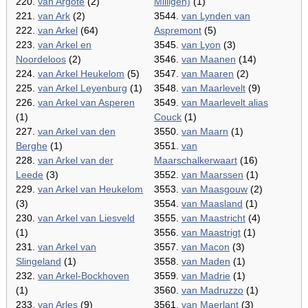
220.
van Argote
(2)
Milligen)
(1)
221.
van Ark
(2)
3544.
van Lynden van
222.
van Arkel
(64)
Aspremont
(5)
223.
van Arkel en
3545.
van Lyon
(3)
Noordeloos
(2)
3546.
van Maanen
(14)
224.
van Arkel Heukelom
(5)
3547.
van Maaren
(2)
225.
van Arkel Leyenburg
(1)
3548.
van Maarlevelt
(9)
226.
van Arkel van Asperen
3549.
van Maarlevelt alias
(1)
Couck
(1)
227.
van Arkel van den
3550.
van Maarn
(1)
Berghe
(1)
3551.
van
228.
van Arkel van der
Maarschalkerwaart
(16)
Leede
(3)
3552.
van Maarssen
(1)
229.
van Arkel van Heukelom
3553.
van Maasgouw
(2)
(3)
3554.
van Maasland
(1)
230.
van Arkel van Liesveld
3555.
van Maastricht
(4)
(1)
3556.
van Maastrigt
(1)
231.
van Arkel van
3557.
van Macon
(3)
Slingeland
(1)
3558.
van Maden
(1)
232.
van Arkel-Bockhoven
3559.
van Madrie
(1)
(1)
3560.
van Madruzzo
(1)
233.
van Arles
(9)
3561.
van Maerlant
(3)