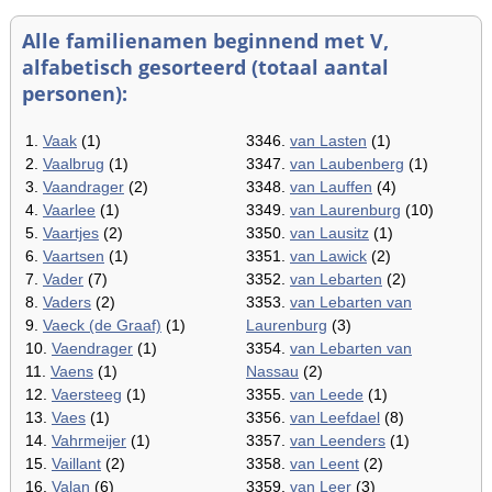
Alle familienamen beginnend met V,
alfabetisch gesorteerd (totaal aantal
personen):
1.
Vaak
(1)
3346.
van Lasten
(1)
2.
Vaalbrug
(1)
3347.
van Laubenberg
(1)
3.
Vaandrager
(2)
3348.
van Lauffen
(4)
4.
Vaarlee
(1)
3349.
van Laurenburg
(10)
5.
Vaartjes
(2)
3350.
van Lausitz
(1)
6.
Vaartsen
(1)
3351.
van Lawick
(2)
7.
Vader
(7)
3352.
van Lebarten
(2)
8.
Vaders
(2)
3353.
van Lebarten van
9.
Vaeck (de Graaf)
(1)
Laurenburg
(3)
10.
Vaendrager
(1)
3354.
van Lebarten van
11.
Vaens
(1)
Nassau
(2)
12.
Vaersteeg
(1)
3355.
van Leede
(1)
13.
Vaes
(1)
3356.
van Leefdael
(8)
14.
Vahrmeijer
(1)
3357.
van Leenders
(1)
15.
Vaillant
(2)
3358.
van Leent
(2)
16.
Valan
(6)
3359.
van Leer
(3)