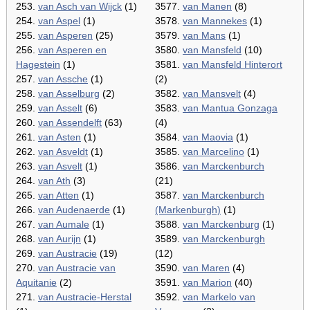
253.
van Asch van Wijck
(1)
3577.
van Manen
(8)
254.
van Aspel
(1)
3578.
van Mannekes
(1)
255.
van Asperen
(25)
3579.
van Mans
(1)
256.
van Asperen en
3580.
van Mansfeld
(10)
Hagestein
(1)
3581.
van Mansfeld Hinterort
257.
van Assche
(1)
(2)
258.
van Asselburg
(2)
3582.
van Mansvelt
(4)
259.
van Asselt
(6)
3583.
van Mantua Gonzaga
260.
van Assendelft
(63)
(4)
261.
van Asten
(1)
3584.
van Maovia
(1)
262.
van Asveldt
(1)
3585.
van Marcelino
(1)
263.
van Asvelt
(1)
3586.
van Marckenburch
264.
van Ath
(3)
(21)
265.
van Atten
(1)
3587.
van Marckenburch
266.
van Audenaerde
(1)
(Markenburgh)
(1)
267.
van Aumale
(1)
3588.
van Marckenburg
(1)
268.
van Aurijn
(1)
3589.
van Marckenburgh
269.
van Austracie
(19)
(12)
270.
van Austracie van
3590.
van Maren
(4)
Aquitanie
(2)
3591.
van Marion
(40)
271.
van Austracie-Herstal
3592.
van Markelo van