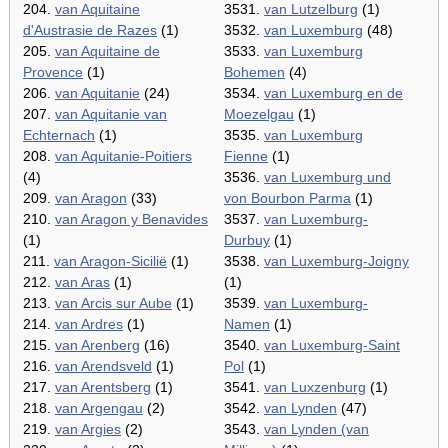
204.
van Aquitaine
3531.
van Lutzelburg
(1)
d'Austrasie de Razes
(1)
3532.
van Luxemburg
(48)
205.
van Aquitaine de
3533.
van Luxemburg
Provence
(1)
Bohemen
(4)
206.
van Aquitanie
(24)
3534.
van Luxemburg en de
207.
van Aquitanie van
Moezelgau
(1)
Echternach
(1)
3535.
van Luxemburg
208.
van Aquitanie-Poitiers
Fienne
(1)
(4)
3536.
van Luxemburg und
209.
van Aragon
(33)
von Bourbon Parma
(1)
210.
van Aragon y Benavides
3537.
van Luxemburg-
(1)
Durbuy
(1)
211.
van Aragon-Sicilië
(1)
3538.
van Luxemburg-Joigny
212.
van Aras
(1)
(1)
213.
van Arcis sur Aube
(1)
3539.
van Luxemburg-
214.
van Ardres
(1)
Namen
(1)
215.
van Arenberg
(16)
3540.
van Luxemburg-Saint
216.
van Arendsveld
(1)
Pol
(1)
217.
van Arentsberg
(1)
3541.
van Luxzenburg
(1)
218.
van Argengau
(2)
3542.
van Lynden
(47)
219.
van Argies
(2)
3543.
van Lynden (van