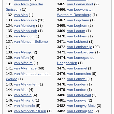
131.
van Alem (van der
3465.
van Loenersloot
(2)
Smissen)
(1)
3466.
van Loewenstein
132.
van Alen
(1)
Wertheim Rosenberg
(1)
133.
van Alenburch
(20)
3467.
van Logchem
(1)
134.
van Alenburg
(39)
3468.
van Loghem
(2)
135.
van Alenburgh
(1)
3469.
van Logum
(1)
136.
van Alencon
(1)
3470.
van Lohhem
(1)
137.
van Alencon-Belleme
3471.
van Lokhorst
(1)
(1)
3472.
van Lombardije
(20)
138.
van Alewijk
(2)
3473.
van Lombardijen
(1)
139.
van Alfen
(4)
3474.
van Lomegau de
140.
van Alfheim
(1)
Hoegaarden
(1)
141.
van Alkemade
(68)
3475.
van Lommel
(1)
142.
van Alkemade van den
3476.
van Lommoins
(9)
Woude
(1)
3477.
van Lomwel
(1)
143.
van Allekanten
(1)
3478.
van Londen
(1)
144.
van Aller
(4)
3479.
van London
(1)
145.
van Almelo
(4)
3480.
van Longueval
(1)
146.
van Almkerk
(1)
3481.
van Longwy
(2)
147.
van Almonde
(5)
3482.
van Longwy-Metz
(3)
148.
van Almonde Strijen
(1)
3483.
van Lonkhuijzen
(2)