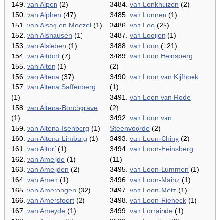
149.
van Alpen
(2)
3484.
van Lonkhuizen
(2)
150.
van Alphen
(47)
3485.
van Lonnen
(1)
151.
van Alsaq en Moezel
(1)
3486.
van Loo
(25)
152.
van Alshausen
(1)
3487.
van Looijen
(1)
153.
van Alsleben
(1)
3488.
van Loon
(121)
154.
van Altdorf
(7)
3489.
van Loon Heinsberg
155.
van Alten
(1)
(2)
156.
van Altena
(37)
3490.
van Loon van Kijfhoek
157.
van Altena Saffenberg
(1)
(1)
3491.
van Loon van Rode
158.
van Altena-Borchgrave
(2)
(1)
3492.
van Loon van
159.
van Altena-Isenberg
(1)
Steenvoorde
(2)
160.
van Altena-Limburg
(1)
3493.
van Loon-Chiny
(2)
161.
van Altorf
(1)
3494.
van Loon-Heinsberg
162.
van Ameijde
(1)
(11)
163.
van Ameijden
(2)
3495.
van Loon-Lummen
(1)
164.
van Amen
(1)
3496.
van Loon-Mainz
(1)
165.
van Amerongen
(32)
3497.
van Loon-Metz
(1)
166.
van Amersfoort
(2)
3498.
van Loon-Rieneck
(1)
167.
van Ameyde
(1)
3499.
van Lorrainde
(1)