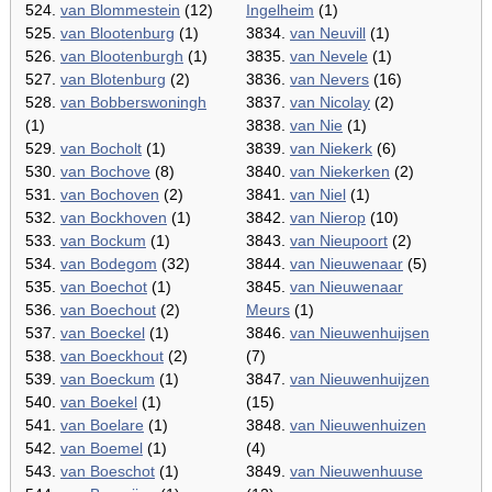
524.
van Blommestein
(12)
Ingelheim
(1)
525.
van Blootenburg
(1)
3834.
van Neuvill
(1)
526.
van Blootenburgh
(1)
3835.
van Nevele
(1)
527.
van Blotenburg
(2)
3836.
van Nevers
(16)
528.
van Bobberswoningh
3837.
van Nicolay
(2)
(1)
3838.
van Nie
(1)
529.
van Bocholt
(1)
3839.
van Niekerk
(6)
530.
van Bochove
(8)
3840.
van Niekerken
(2)
531.
van Bochoven
(2)
3841.
van Niel
(1)
532.
van Bockhoven
(1)
3842.
van Nierop
(10)
533.
van Bockum
(1)
3843.
van Nieupoort
(2)
534.
van Bodegom
(32)
3844.
van Nieuwenaar
(5)
535.
van Boechot
(1)
3845.
van Nieuwenaar
536.
van Boechout
(2)
Meurs
(1)
537.
van Boeckel
(1)
3846.
van Nieuwenhuijsen
538.
van Boeckhout
(2)
(7)
539.
van Boeckum
(1)
3847.
van Nieuwenhuijzen
540.
van Boekel
(1)
(15)
541.
van Boelare
(1)
3848.
van Nieuwenhuizen
542.
van Boemel
(1)
(4)
543.
van Boeschot
(1)
3849.
van Nieuwenhuuse