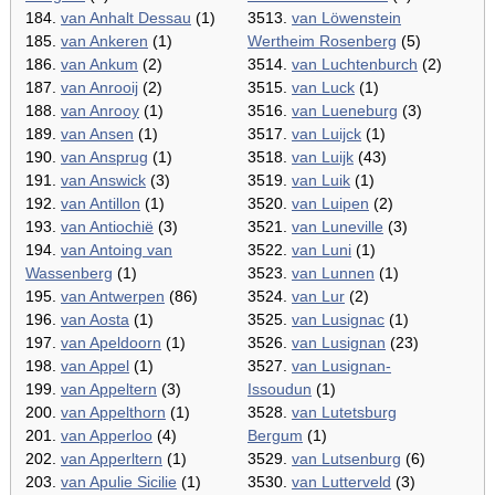
184.
van Anhalt Dessau
(1)
3513.
van Löwenstein
185.
van Ankeren
(1)
Wertheim Rosenberg
(5)
186.
van Ankum
(2)
3514.
van Luchtenburch
(2)
187.
van Anrooij
(2)
3515.
van Luck
(1)
188.
van Anrooy
(1)
3516.
van Lueneburg
(3)
189.
van Ansen
(1)
3517.
van Luijck
(1)
190.
van Ansprug
(1)
3518.
van Luijk
(43)
191.
van Answick
(3)
3519.
van Luik
(1)
192.
van Antillon
(1)
3520.
van Luipen
(2)
193.
van Antiochië
(3)
3521.
van Luneville
(3)
194.
van Antoing van
3522.
van Luni
(1)
Wassenberg
(1)
3523.
van Lunnen
(1)
195.
van Antwerpen
(86)
3524.
van Lur
(2)
196.
van Aosta
(1)
3525.
van Lusignac
(1)
197.
van Apeldoorn
(1)
3526.
van Lusignan
(23)
198.
van Appel
(1)
3527.
van Lusignan-
199.
van Appeltern
(3)
Issoudun
(1)
200.
van Appelthorn
(1)
3528.
van Lutetsburg
201.
van Apperloo
(4)
Bergum
(1)
202.
van Apperltern
(1)
3529.
van Lutsenburg
(6)
203.
van Apulie Sicilie
(1)
3530.
van Lutterveld
(3)