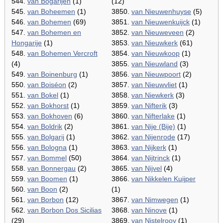
544.
van Bogarijen
(1)
(12)
545.
van Boheemen
(1)
3850.
van Nieuwenhuyse
(5)
546.
van Bohemen
(69)
3851.
van Nieuwenkuijck
(1)
547.
van Bohemen en
3852.
van Nieuweveen
(2)
Hongarije
(1)
3853.
van Nieuwkerk
(61)
548.
van Bohemen Vercroft
3854.
van Nieuwkoop
(1)
(4)
3855.
van Nieuwland
(3)
549.
van Boinenburg
(1)
3856.
van Nieuwpoort
(2)
550.
van Boiséon
(2)
3857.
van Nieuwvliet
(1)
551.
van Bokel
(1)
3858.
van Niewkerk
(3)
552.
van Bokhorst
(1)
3859.
van Nifterik
(3)
553.
van Bokhoven
(6)
3860.
van Nifterlake
(1)
554.
van Boldrik
(2)
3861.
van Nije (Bije)
(1)
555.
van Bolgarij
(1)
3862.
van Nijenrode
(17)
556.
van Bologna
(1)
3863.
van Nijkerk
(1)
557.
van Bommel
(50)
3864.
van Nijtrinck
(1)
558.
van Bonnergau
(2)
3865.
van Nijvel
(4)
559.
van Boomen
(1)
3866.
van Nikkelen Kuijper
560.
van Boon
(2)
(1)
561.
van Borbon
(12)
3867.
van Nimwegen
(1)
562.
van Borbon Dos Sicilias
3868.
van Ninove
(1)
(29)
3869.
van Nistelrooy
(1)