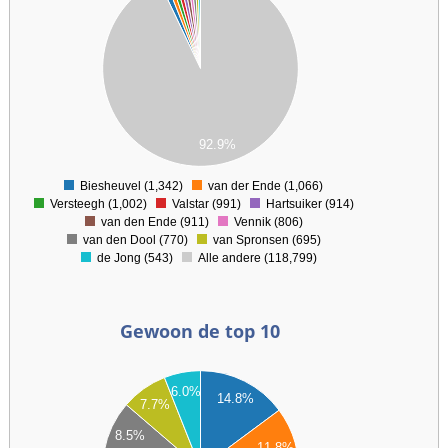
00
00
00
00
00
92.9%
0
Biesheuvel (1,342)
van der Ende (1,066)
0
Versteegh (1,002)
Valstar (991)
Hartsuiker (914)
van den Ende (911)
Vennik (806)
van den Dool (770)
van Spronsen (695)
de Jong (543)
Alle andere (118,799)
Gewoon de top 10
00
6.0%
00
14.8%
7.7%
00
8.5%
00
11.8%