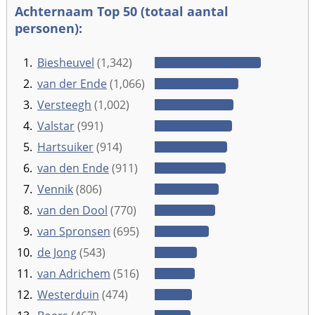
Achternaam Top 50 (totaal aantal
personen):
1.
Biesheuvel
(1,342)
2.
van der Ende
(1,066)
3.
Versteegh
(1,002)
4.
Valstar
(991)
5.
Hartsuiker
(914)
6.
van den Ende
(911)
7.
Vennik
(806)
8.
van den Dool
(770)
9.
van Spronsen
(695)
10.
de Jong
(543)
11.
van Adrichem
(516)
12.
Westerduin
(474)