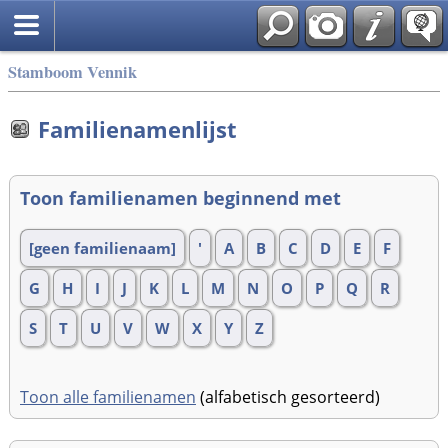
Stamboom Vennik
Familienamenlijst
Toon familienamen beginnend met
[geen familienaam]
'
A
B
C
D
E
F
G
H
I
J
K
L
M
N
O
P
Q
R
S
T
U
V
W
X
Y
Z
Toon alle familienamen
(alfabetisch gesorteerd)