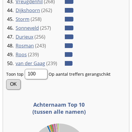
43.
Vreugdenhil
(268)
44.
Dijkshoorn
(262)
45.
Storm
(258)
46.
Sonneveld
(257)
47.
Durieux
(256)
48.
Rosman
(243)
49.
Roos
(239)
50.
van der Gaag
(239)
Toon top
Op aantal treffers gerangschikt
Achternaam Top 10
(tussen alle namen)
00