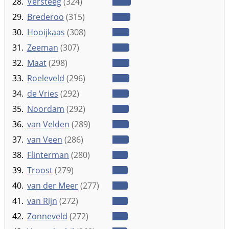
28.
Versteeg
(324)
29.
Brederoo
(315)
30.
Hooijkaas
(308)
31.
Zeeman
(307)
32.
Maat
(298)
33.
Roeleveld
(296)
34.
de Vries
(292)
35.
Noordam
(292)
36.
van Velden
(289)
37.
van Veen
(286)
38.
Flinterman
(280)
39.
Troost
(279)
40.
van der Meer
(277)
41.
van Rijn
(272)
42.
Zonneveld
(272)