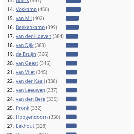
13.
Boers
(467)
14.
Voskamp
(450)
15.
van Mil
(402)
16.
Beekenkamp
(399)
17.
van der Hoeven
(384)
18.
van Dijk
(383)
19.
de Bruijn
(366)
20.
van Geest
(346)
21.
van Vliet
(345)
22.
van der Kaaij
(338)
23.
van Leeuwen
(337)
24.
van den Berg
(335)
25.
Pronk
(332)
26.
Hoogendoorn
(330)
27.
Eekhout
(328)