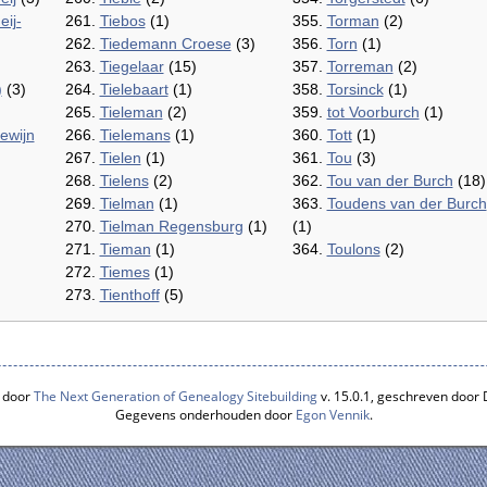
eij-
261.
Tiebos
(1)
355.
Torman
(2)
262.
Tiedemann Croese
(3)
356.
Torn
(1)
263.
Tiegelaar
(15)
357.
Torreman
(2)
)
(3)
264.
Tielebaart
(1)
358.
Torsinck
(1)
265.
Tieleman
(2)
359.
tot Voorburch
(1)
ewijn
266.
Tielemans
(1)
360.
Tott
(1)
267.
Tielen
(1)
361.
Tou
(3)
268.
Tielens
(2)
362.
Tou van der Burch
(18)
269.
Tielman
(1)
363.
Toudens van der Burch
270.
Tielman Regensburg
(1)
(1)
271.
Tieman
(1)
364.
Toulons
(2)
272.
Tiemes
(1)
273.
Tienthoff
(5)
 door
The Next Generation of Genealogy Sitebuilding
v. 15.0.1, geschreven door
Gegevens onderhouden door
Egon Vennik
.