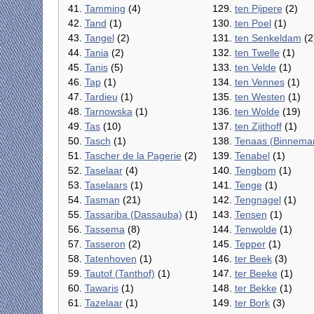
41.
Tamming
(4)
129.
ten Pijpere
(2)
42.
Tand
(1)
130.
ten Poel
(1)
43.
Tangel
(2)
131.
ten Senkeldam
(2
44.
Tania
(2)
132.
ten Twelle
(1)
45.
Tanis
(5)
133.
ten Velde
(1)
46.
Tap
(1)
134.
ten Vennes
(1)
47.
Tardieu
(1)
135.
ten Westen
(1)
48.
Tarnowska
(1)
136.
ten Wolde
(19)
49.
Tas
(10)
137.
ten Zijthoff
(1)
50.
Tasch
(1)
138.
Tenaas (Binnema
51.
Tascher de la Pagerie
(2)
139.
Tenabel
(1)
52.
Taselaar
(4)
140.
Tengbom
(1)
53.
Taselaars
(1)
141.
Tenge
(1)
54.
Tasman
(21)
142.
Tengnagel
(1)
55.
Tassariba (Dassauba)
(1)
143.
Tensen
(1)
56.
Tassema
(8)
144.
Tenwolde
(1)
57.
Tasseron
(2)
145.
Tepper
(1)
58.
Tatenhoven
(1)
146.
ter Beek
(3)
59.
Tautof (Tanthof)
(1)
147.
ter Beeke
(1)
60.
Tawaris
(1)
148.
ter Bekke
(1)
61.
Tazelaar
(1)
149.
ter Bork
(3)