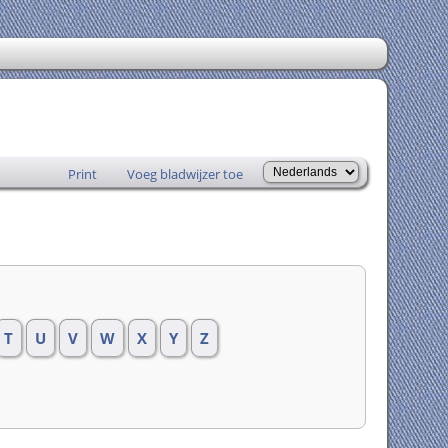
Print
Voeg bladwijzer toe
T
U
V
W
X
Y
Z