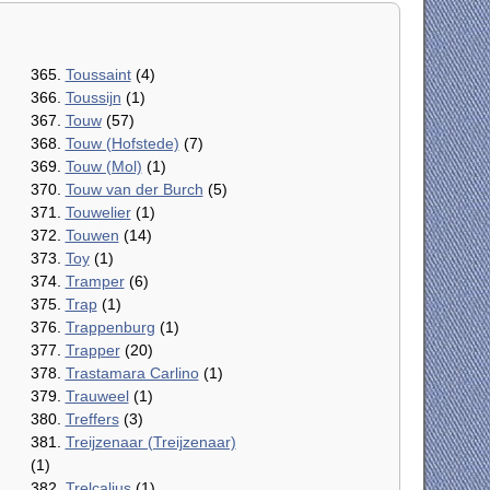
365.
Toussaint
(4)
366.
Toussijn
(1)
367.
Touw
(57)
368.
Touw (Hofstede)
(7)
369.
Touw (Mol)
(1)
370.
Touw van der Burch
(5)
371.
Touwelier
(1)
372.
Touwen
(14)
373.
Toy
(1)
374.
Tramper
(6)
375.
Trap
(1)
376.
Trappenburg
(1)
377.
Trapper
(20)
378.
Trastamara Carlino
(1)
379.
Trauweel
(1)
380.
Treffers
(3)
381.
Treijzenaar (Treijzenaar)
(1)
382.
Trelcalius
(1)