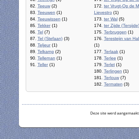
82.
Teeuw
(2)
172.
ter Vrugt-Op de M
83.
Teeuwen
(1)
Lievestro
(1)
84.
Teeuwissen
(1)
173.
ter Wal
(5)
85.
Tekker
(1)
174.
ter Zijde (Tersijde
86.
Tel
(7)
175.
Terbruggen
(1)
87.
Tel (Stefaan)
(3)
176.
Teresteijn van Hal
88.
Teljeur
(1)
(1)
89.
Telkamp
(2)
177.
Terlaak
(1)
90.
Telleman
(1)
178.
Terlee
(1)
91.
Teller
(1)
179.
Terlet
(1)
180.
Terlingen
(1)
181.
Terlouw
(7)
182.
Termaten
(3)
Deze site werd aangemaakt