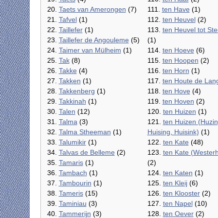
20.
Taets van Amerongen
(7)
111.
ten Have
(1)
21.
Tafvel
(1)
112.
ten Heuvel
(2)
22.
Taillefer
(1)
113.
ten Heuvel tot St
23.
Taillefer de Angouleme
(5)
(1)
24.
Taimer van Mülheim
(1)
114.
ten Hoeve
(6)
25.
Tak
(8)
115.
ten Hoopen
(2)
26.
Takke
(4)
116.
ten Horn
(1)
27.
Takken
(1)
117.
ten Houte de Lan
28.
Takkenberg
(1)
118.
ten Hove
(4)
29.
Takkinah
(1)
119.
ten Hoven
(2)
30.
Talen
(12)
120.
ten Huizen
(1)
31.
Talma
(3)
121.
ten Huizen (Huzin
32.
Talma Stheeman
(1)
Huising, Huisink)
(1)
33.
Talumikir
(1)
122.
ten Kate
(48)
34.
Talvas de Belleme
(2)
123.
ten Kate (Westerh
35.
Tamaris
(1)
(2)
36.
Tambach
(1)
124.
ten Katen
(1)
37.
Tambourin
(1)
125.
ten Kleij
(6)
38.
Tameris
(15)
126.
ten Klooster
(2)
39.
Taminiau
(3)
127.
ten Napel
(10)
40.
Tammerijn
(3)
128.
ten Oever
(2)