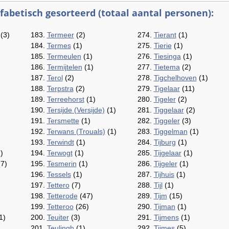
abetisch gesorteerd (totaal aantal personen):
(3)
183.
Termeer
(2)
274.
Tierant
(1)
184.
Termes
(1)
275.
Tierie
(1)
185.
Termeulen
(1)
276.
Tiesinga
(1)
186.
Termijtelen
(1)
277.
Tietema
(2)
187.
Terol
(2)
278.
Tigchelhoven
(1)
188.
Terpstra
(2)
279.
Tigelaar
(11)
189.
Terreehorst
(1)
280.
Tigeler
(2)
190.
Tersijde (Versijde)
(1)
281.
Tiggelaar
(2)
191.
Tersmette
(1)
282.
Tiggeler
(3)
192.
Terwans (Trouals)
(1)
283.
Tiggelman
(1)
193.
Terwindt
(1)
284.
Tijburg
(1)
)
194.
Terwogt
(1)
285.
Tijgelaar
(1)
7)
195.
Tesmerin
(1)
286.
Tijgeler
(1)
196.
Tessels
(1)
287.
Tijhuis
(1)
197.
Tettero
(7)
288.
Tijl
(1)
198.
Tetterode
(47)
289.
Tijm
(15)
199.
Tetteroo
(26)
290.
Tijman
(1)
1)
200.
Teuiter
(3)
291.
Tijmens
(1)
201.
Teulingh
(1)
292.
Tijmes
(5)