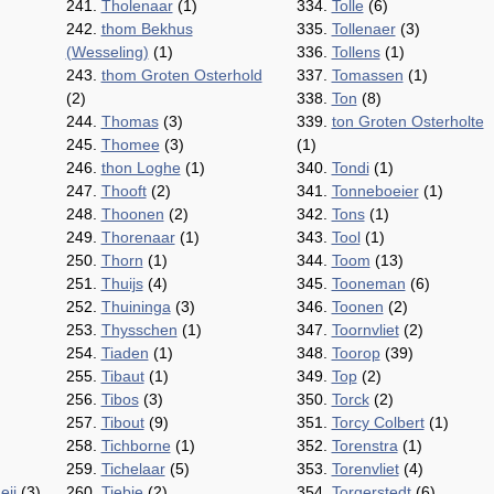
241.
Tholenaar
(1)
334.
Tolle
(6)
242.
thom Bekhus
335.
Tollenaer
(3)
(Wesseling)
(1)
336.
Tollens
(1)
243.
thom Groten Osterhold
337.
Tomassen
(1)
(2)
338.
Ton
(8)
244.
Thomas
(3)
339.
ton Groten Osterholte
245.
Thomee
(3)
(1)
246.
thon Loghe
(1)
340.
Tondi
(1)
247.
Thooft
(2)
341.
Tonneboeier
(1)
248.
Thoonen
(2)
342.
Tons
(1)
249.
Thorenaar
(1)
343.
Tool
(1)
250.
Thorn
(1)
344.
Toom
(13)
251.
Thuijs
(4)
345.
Tooneman
(6)
252.
Thuininga
(3)
346.
Toonen
(2)
253.
Thysschen
(1)
347.
Toornvliet
(2)
254.
Tiaden
(1)
348.
Toorop
(39)
255.
Tibaut
(1)
349.
Top
(2)
256.
Tibos
(3)
350.
Torck
(2)
257.
Tibout
(9)
351.
Torcy Colbert
(1)
258.
Tichborne
(1)
352.
Torenstra
(1)
259.
Tichelaar
(5)
353.
Torenvliet
(4)
eij
(3)
260.
Tiebie
(2)
354.
Torgerstedt
(6)