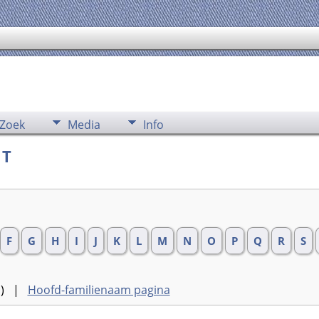
Zoek
Media
Info
 T
F
G
H
I
J
K
L
M
N
O
P
Q
R
S
rd) |
Hoofd-familienaam pagina