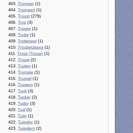
403.
Tromper
(1)
404.
Trompert
(1)
405.
Troost
(279)
406.
Tros
(3)
407.
Trosee
(1)
408.
Trotte
(1)
409.
Trotteveel
(1)
410.
Troubetzkaya
(1)
411.
Trout (Trouw)
(1)
412.
Trouw
(2)
413.
Truijen
(1)
414.
Trumpie
(1)
415.
Trussel
(1)
416.
Truwers
(1)
417.
Tuck
(3)
418.
Tucker
(2)
419.
Tudor
(3)
420.
Tuijl
(1)
421.
Tuijn
(1)
422.
Tuijnder
(1)
423.
Tuijnders
(2)