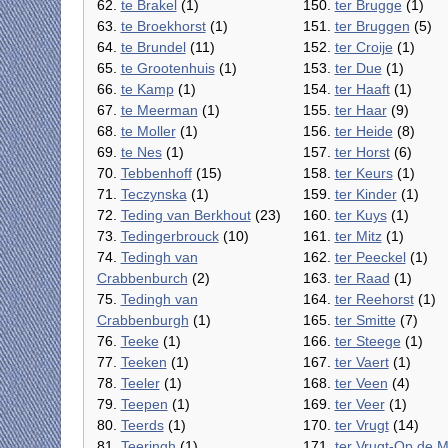
62.
te Brakel
(1)
150.
ter Brugge
(1)
63.
te Broekhorst
(1)
151.
ter Bruggen
(5)
64.
te Brundel
(11)
152.
ter Croije
(1)
65.
te Grootenhuis
(1)
153.
ter Due
(1)
66.
te Kamp
(1)
154.
ter Haaft
(1)
67.
te Meerman
(1)
155.
ter Haar
(9)
68.
te Moller
(1)
156.
ter Heide
(8)
69.
te Nes
(1)
157.
ter Horst
(6)
70.
Tebbenhoff
(15)
158.
ter Keurs
(1)
71.
Teczynska
(1)
159.
ter Kinder
(1)
72.
Teding van Berkhout
(23)
160.
ter Kuys
(1)
73.
Tedingerbrouck
(10)
161.
ter Mitz
(1)
74.
Tedingh van
162.
ter Peeckel
(1)
Crabbenburch
(2)
163.
ter Raad
(1)
75.
Tedingh van
164.
ter Reehorst
(1)
Crabbenburgh
(1)
165.
ter Smitte
(7)
76.
Teeke
(1)
166.
ter Steege
(1)
77.
Teeken
(1)
167.
ter Vaert
(1)
78.
Teeler
(1)
168.
ter Veen
(4)
79.
Teepen
(1)
169.
ter Veer
(1)
80.
Teerds
(1)
170.
ter Vrugt
(14)
81.
Teeringh
(1)
171.
ter Vrugt-Op de M