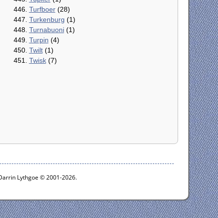
446.
Turfboer
(28)
447.
Turkenburg
(1)
448.
Turnabuoni
(1)
449.
Turpin
(4)
450.
Twilt
(1)
451.
Twisk
(7)
 Darrin Lythgoe © 2001-2026.