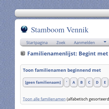
Stamboom Vennik
Startpagina
Zoek
Aanmelden
Familienamenlijst: Begint met
Toon familienamen beginnend met
[geen familienaam]
'
A
B
C
D
E
Toon alle familienamen
(alfabetisch gesortee