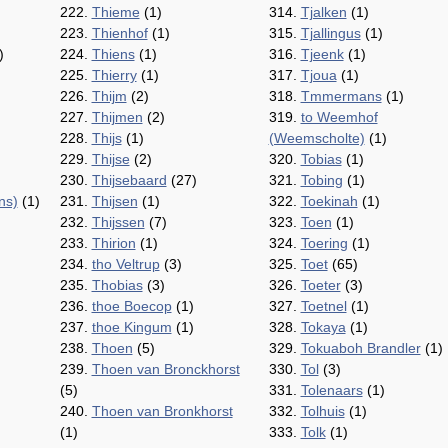
222.
Thieme
(1)
314.
Tjalken
(1)
223.
Thienhof
(1)
315.
Tjallingus
(1)
)
224.
Thiens
(1)
316.
Tjeenk
(1)
225.
Thierry
(1)
317.
Tjoua
(1)
226.
Thijm
(2)
318.
Tmmermans
(1)
227.
Thijmen
(2)
319.
to Weemhof
228.
Thijs
(1)
(Weemscholte)
(1)
229.
Thijse
(2)
320.
Tobias
(1)
230.
Thijsebaard
(27)
321.
Tobing
(1)
ns)
(1)
231.
Thijsen
(1)
322.
Toekinah
(1)
232.
Thijssen
(7)
323.
Toen
(1)
233.
Thirion
(1)
324.
Toering
(1)
234.
tho Veltrup
(3)
325.
Toet
(65)
235.
Thobias
(3)
326.
Toeter
(3)
236.
thoe Boecop
(1)
327.
Toetnel
(1)
237.
thoe Kingum
(1)
328.
Tokaya
(1)
238.
Thoen
(5)
329.
Tokuaboh Brandler
(1)
239.
Thoen van Bronckhorst
330.
Tol
(3)
(5)
331.
Tolenaars
(1)
240.
Thoen van Bronkhorst
332.
Tolhuis
(1)
(1)
333.
Tolk
(1)