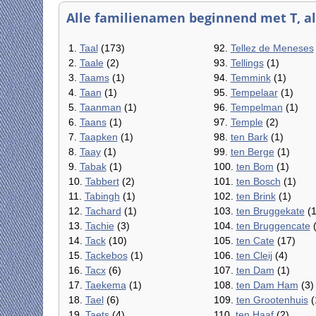
Alle familienamen beginnend met T, alf
1.
Taal
(173)
92.
Tellez de Meneses
2.
Taale
(2)
93.
Tellings
(1)
3.
Taams
(1)
94.
Temmink
(1)
4.
Taan
(1)
95.
Tempelaar
(1)
5.
Taanman
(1)
96.
Tempelman
(1)
6.
Taans
(1)
97.
Temple
(2)
7.
Taapken
(1)
98.
ten Bark
(1)
8.
Taay
(1)
99.
ten Berge
(1)
9.
Tabak
(1)
100.
ten Bom
(1)
10.
Tabbert
(2)
101.
ten Bosch
(1)
11.
Tabingh
(1)
102.
ten Brink
(1)
12.
Tachard
(1)
103.
ten Bruggekate
(1
13.
Tachie
(3)
104.
ten Bruggencate
(
14.
Tack
(10)
105.
ten Cate
(17)
15.
Tackebos
(1)
106.
ten Cleij
(4)
16.
Tacx
(6)
107.
ten Dam
(1)
17.
Taekema
(1)
108.
ten Dam Ham
(3)
18.
Tael
(6)
109.
ten Grootenhuis
(
19.
Taets
(4)
110.
ten Haaf
(2)