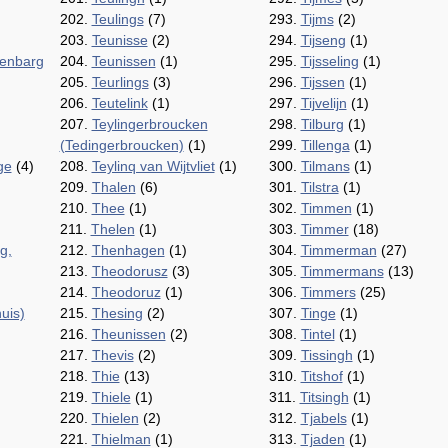
202.
Teulings
(7)
293.
Tijms
(2)
203.
Teunisse
(2)
294.
Tijseng
(1)
eenbarg
204.
Teunissen
(1)
295.
Tijsseling
(1)
205.
Teurlings
(3)
296.
Tijssen
(1)
206.
Teutelink
(1)
297.
Tijvelijn
(1)
207.
Teylingerbroucken
298.
Tilburg
(1)
(Tedingerbroucken)
(1)
299.
Tillenga
(1)
ge
(4)
208.
Teylinq van Wijtvliet
(1)
300.
Tilmans
(1)
209.
Thalen
(6)
301.
Tilstra
(1)
210.
Thee
(1)
302.
Timmen
(1)
211.
Thelen
(1)
303.
Timmer
(18)
g,
212.
Thenhagen
(1)
304.
Timmerman
(27)
213.
Theodorusz
(3)
305.
Timmermans
(13)
214.
Theodoruz
(1)
306.
Timmers
(25)
uis)
215.
Thesing
(2)
307.
Tinge
(1)
216.
Theunissen
(2)
308.
Tintel
(1)
217.
Thevis
(2)
309.
Tissingh
(1)
218.
Thie
(13)
310.
Titshof
(1)
219.
Thiele
(1)
311.
Titsingh
(1)
220.
Thielen
(2)
312.
Tjabels
(1)
221.
Thielman
(1)
313.
Tjaden
(1)