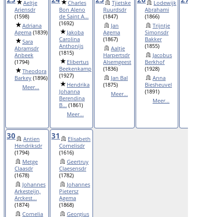
Aeltje
Charles
Tjietske
Lodewijk
Claes
Ariensdr
Bon Aleno
Ruurdsdr
Abrahami
Gerritsz 't
(1598)
de Saint A...
(1847)
(1866)
Hoen
(1766
(1692)
Adriana
Jan
Trijntje
Jan
Agema
(1839)
Jakoba
Agema
Simonsdr
Arentsz
Carolina
(1867)
Bakker
Backer
(166
Sara
Anthonijs
(1855)
Abramsdr
Aaltje
Jacoba
(1815)
Anbeek
Harpertsdr
Jacobus
Baijens
(1794)
Elibertus
Alsemgeest
Berkhof
(1928)
Beekenkamp
(1836)
(1928)
Theodora
Joost
(1927)
Barkey
(1896)
Jan Bal
Anna
Beijer
(1859
Hendrika
(1875)
Biesheuvel
Meer...
Meer...
Johanna
(1891)
Meer...
Berendina
Meer...
B...
(1861)
Meer...
30
31
Antien
Elisabeth
Hendriksdr
Cornelisdr
(1794)
(1616)
Metge
Geertruy
Claasdr
Claesensdr
(1678)
(1782)
Johannes
Johannes
Arkesteijn,
Pietersz
Arckest...
Agema
(1874)
(1868)
Cornelia
Georgius