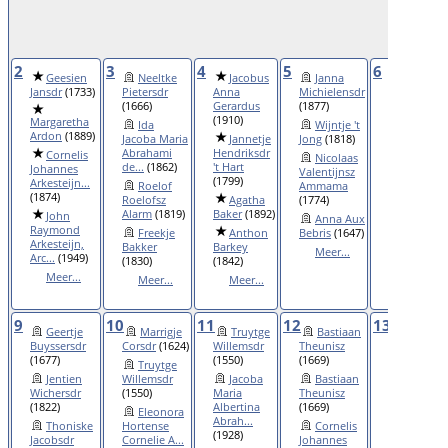
2
3
4
5
6
Geesien
Neeltke
Jacobus
Janna
Maricke
Jansdr
(1733)
Pietersdr
Anna
Michielensdr
Gerritsdr
(1666)
Gerardus
(1877)
(1647)
(1910)
Margaretha
Ida
Wijntje 't
Geert
Ardon
(1889)
Jacoba Maria
Jannetje
Jong
(1818)
Abrahami
Abrahami
Hendriksdr
(1829)
Cornelis
Nicolaas
de...
(1862)
't Hart
Johannes
Valentijnsz
Johanna
(1799)
Arkesteijn...
Roelof
Ammama
Maria
(1874)
Roelofsz
Agatha
(1774)
Elisabeth
Alarm
(1819)
Baker
(1892)
Abra...
(183
John
Anna Aux
Raymond
Freekje
Anthon
Bebris
(1647)
Antje
Arkesteijn,
Bakker
Barkey
Agema
Meer...
Arc...
(1949)
(1830)
(1842)
(1845)
Meer...
Meer...
Meer...
Meer...
9
10
11
12
13
Geertje
Marrigje
Truytge
Bastiaan
Catharina
Buyssersdr
Corsdr
(1624)
Willemsdr
Theunisz
Thierrie
(1677)
(1550)
(1669)
Truytge
(1799)
Jentien
Willemsdr
Jacoba
Bastiaan
Josephu
Wichersdr
(1550)
Maria
Theunisz
Albertus
(1822)
Albertina
(1669)
Eleonora
Alberdingk
Abrah...
Thoniske
Hortense
Cornelis
(1820)
(1928)
Jacobsdr
Cornelie A...
Johannes