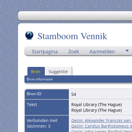
Stamboom Vennik
Startpagina
Zoek
Aanmelden
Bron
Suggestie
Bron informatie
Bron-ID
S4
Tekst
Royal Library (The Hague)
Royal Library (The Hague)
Verbonden met
Gezin: Alexander François van
Gezinnen: 3
Gezin: Carolus Bartholomeus 
Gezin: John James Barthol Ver