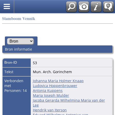
Stamboom Vennik
Bron informatie
Bron-ID
S3
Tekst
Mun. Arch. Gorinchem
Verbonden
Johanna Maria Holmer Knaap
met
Ludovica Hoppenbrouwer
Personen: 14
Antonia Kuppens
Maria Joseph Mulder
Jacoba Gerarda Wilhelmina Maria van der
Lee
Hendrik van Iterson
Eduard Wilhelmus Antonius van