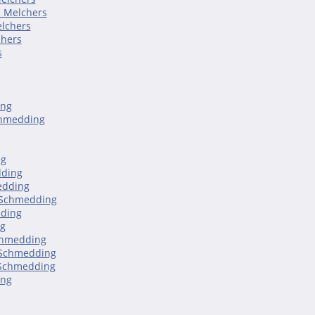
s Melchers
elchers
chers
s
ing
chmedding
ng
dding
edding
h Schmedding
dding
g
chmedding
 Schmedding
 Schmedding
ing