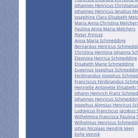
Johannes Henricus Christianu
Johannes Henricus Ignatius M
Josephine Clara Elisabeth Mel
Maria Anna Christina Melcher
Paulina Anna Maria Melchers
Pieter Prinsze
Anna Maria Schmedding
Bernardus Henricus Schmedd
Christina Hermina Johanna S
Eleonora Henrica Schmedding
Elisabeth Marie Schmedding
Eugenius Josephus Schmeddi
Ferdinandus Josephus Schme
Franciscus Ferdinandus Schm
Henriette Antonette Elisabet
Johann Heinrich Franz Schme
Johannes Henricus Schmeddin
Josephus Aloysius Henricus S
Ludovicus Franciscus Jacobus
Wilhelmina Francisca Paulina
Wilhelmus Henricus Schmedd
Johan Nicolaas Hendrik Veen
Eefje Vennik