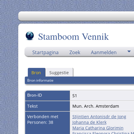
Stamboom Vennik
Startpagina
Zoek
Aanmelden
Bron
Suggestie
Bron informatie
Bron-ID
S1
Tekst
Mun. Arch. Amsterdam
Verbonden met
Stijntien Antonisdr de Jong
Personen: 38
Johanna de Klerk
Maria Catharina Glorimin
Francisca Eleonora Christina 