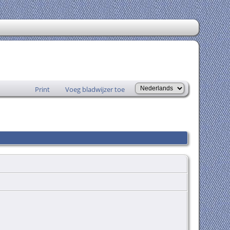
Print
Voeg bladwijzer toe