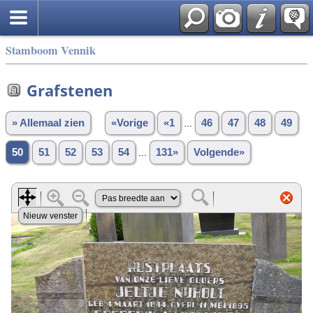
Stamboom Vennik
Grafstenen
» Allemaal zien
«Vorige
«1
...
46
47
48
49
50
51
52
53
54
...
131»
Volgende»