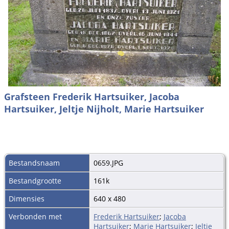
Grafsteen Frederik Hartsuiker, Jacoba
Hartsuiker, Jeltje Nijholt, Marie Hartsuiker
Bestandsnaam
0659.JPG
Bestandgrootte
161k
Dimensies
640 x 480
Verbonden met
Frederik Hartsuiker
;
Jacoba
Hartsuiker
;
Marie Hartsuiker
;
Jeltje