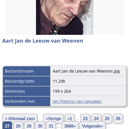
Aart Jan de Leeuw van Weenen
Bestandsnaam
Aart Jan de Leeuw van Weenen.jpg
Bestandgrootte
11.29k
Dimensies
199 x 264
Verbonden met
Jan Pietersz van Leeuwen
» Allemaal zien
«Vorige
«1
...
23
24
25
26
27
28
29
30
31
...
3666»
Volgende»