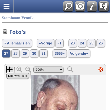
Stamboom Vennik
Foto's
» Allemaal zien
«Vorige
«1
...
23
24
25
26
27
28
29
30
31
...
3666»
Volgende»