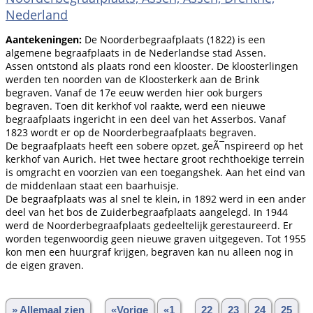
Nederland
Aantekeningen:
De Noorderbegraafplaats (1822) is een
algemene begraafplaats in de Nederlandse stad Assen.
Assen ontstond als plaats rond een klooster. De kloosterlingen
werden ten noorden van de Kloosterkerk aan de Brink
begraven. Vanaf de 17e eeuw werden hier ook burgers
begraven. Toen dit kerkhof vol raakte, werd een nieuwe
begraafplaats ingericht in een deel van het Asserbos. Vanaf
1823 wordt er op de Noorderbegraafplaats begraven.
De begraafplaats heeft een sobere opzet, geÃ¯nspireerd op het
kerkhof van Aurich. Het twee hectare groot rechthoekige terrein
is omgracht en voorzien van een toegangshek. Aan het eind van
de middenlaan staat een baarhuisje.
De begraafplaats was al snel te klein, in 1892 werd in een ander
deel van het bos de Zuiderbegraafplaats aangelegd. In 1944
werd de Noorderbegraafplaats gedeeltelijk gerestaureerd. Er
worden tegenwoordig geen nieuwe graven uitgegeven. Tot 1955
kon men een huurgraf krijgen, begraven kan nu alleen nog in
de eigen graven.
» Allemaal zien
«Vorige
«1
...
22
23
24
25