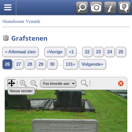
Stamboom Vennik
Grafstenen
» Allemaal zien
«Vorige
«1
...
22
23
24
25
26
27
28
29
30
...
131»
Volgende»