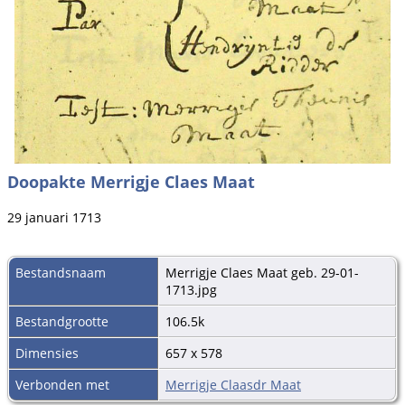
Doopakte Merrigje Claes Maat
29 januari 1713
Bestandsnaam
Merrigje Claes Maat geb. 29-01-
1713.jpg
Bestandgrootte
106.5k
Dimensies
657 x 578
Verbonden met
Merrigje Claasdr Maat