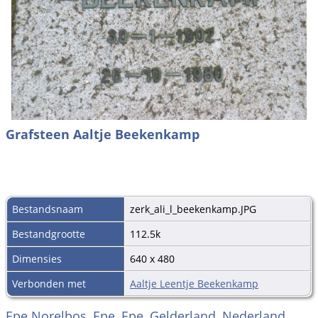
Grafsteen Aaltje Beekenkamp
Bestandsnaam
zerk_ali_l_beekenkamp.JPG
Bestandgrootte
112.5k
Dimensies
640 x 480
Verbonden met
Aaltje Leentje Beekenkamp
Epe Norelbos, Epe, Epe, Gelderland, Nederland