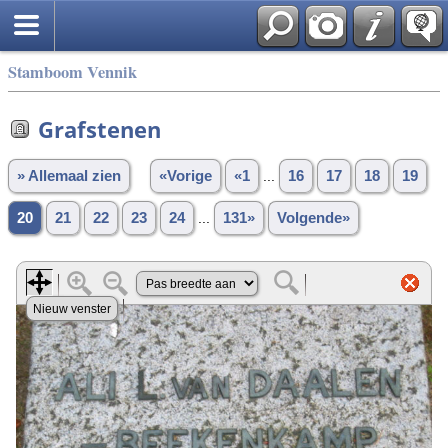
Stamboom Vennik
Grafstenen
» Allemaal zien
«Vorige
«1
...
16
17
18
19
20
21
22
23
24
...
131»
Volgende»