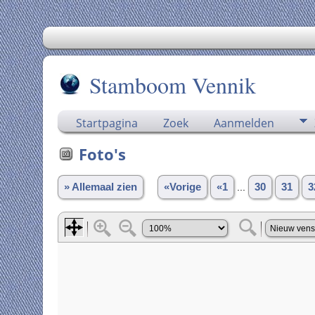
Stamboom Vennik
Startpagina
Zoek
Aanmelden
Foto's
» Allemaal zien
«Vorige
«1
...
30
31
3