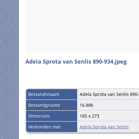
Adela Sprota van Senlis 890-934.jpeg
Bestandsnaam
Adela Sprota van Senlis 890
Bestandgrootte
16.88k
Dimensies
185 x 273
Verbonden met
Adela Sprota van Senlis