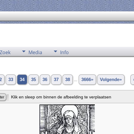
Zoek
Media
Info
2
33
34
35
36
37
38
...
3666»
Volgende»