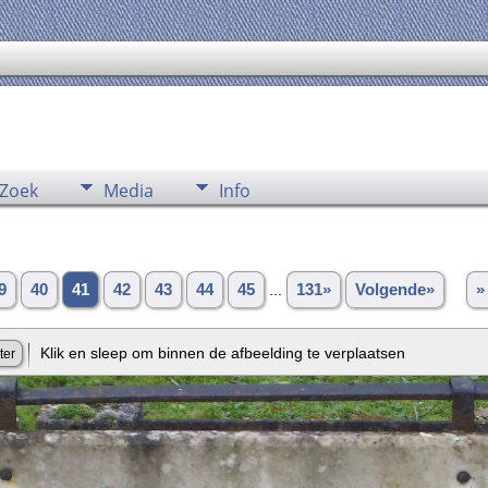
Zoek
Media
Info
9
40
41
42
43
44
45
...
131»
Volgende»
»