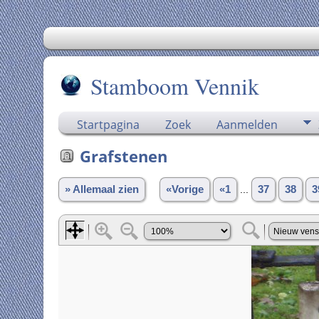
Stamboom Vennik
Startpagina
Zoek
Aanmelden
Grafstenen
» Allemaal zien
«Vorige
«1
...
37
38
3