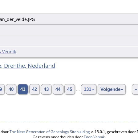
van_der_velde.JPG
s Vennik
, Drenthe, Nederland
9
40
41
42
43
44
45
...
131»
Volgende»
»
 door
The Next Generation of Genealogy Sitebuilding
v. 15.0.1, geschreven door
Gegevens onderhouden door
Egon Vennik
.