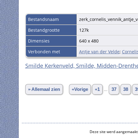
Bestandsnaam
zerk_cornelis_vennik_antje_
Bestandgrootte
127k
Dimensies
640 x 480
Verbonden met
Antje van der Velde
;
Corneli
Smilde Kerkenveld, Smilde, Midden-Drenthe
» Allemaal zien
«Vorige
«1
...
37
38
3
Deze site werd aangemaakt