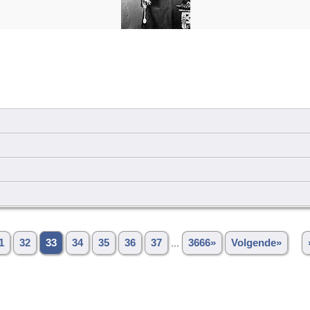
1
32
33
34
35
36
37
...
3666»
Volgende»