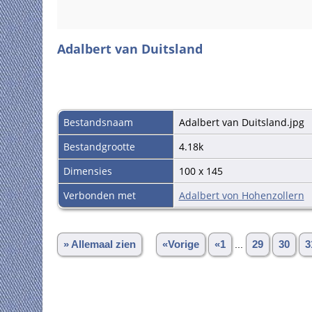
Adalbert van Duitsland
Bestandsnaam
Adalbert van Duitsland.jpg
Bestandgrootte
4.18k
Dimensies
100 x 145
Verbonden met
Adalbert von Hohenzollern
» Allemaal zien
«Vorige
«1
...
29
30
3