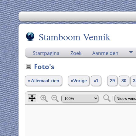
Stamboom Vennik
Startpagina
Zoek
Aanmelden
Foto's
» Allemaal zien
«Vorige
«1
...
29
30
3