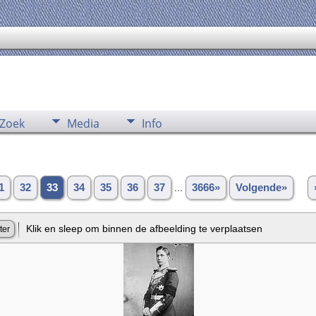
Zoek
Media
Info
1
32
33
34
35
36
37
...
3666»
Volgende»