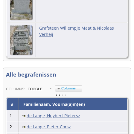
Grafsteen Willempje Maat & Nicolaas
Verheij
Alle begrafenissen
Columns
COL
UMN
S:
TOGGLE
#
Familienaam, Voorna(a)m(en)
1.
de Lange, Huybert Pietersz
2.
de Lange, Pieter Corsz