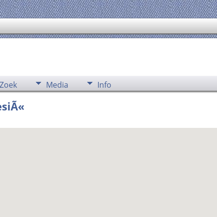
Zoek
Media
Info
esiÃ«