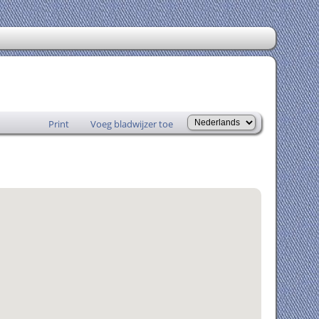
Print
Voeg bladwijzer toe