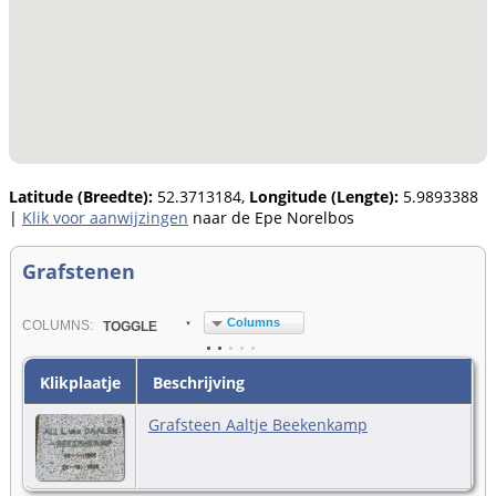
Latitude (Breedte):
52.3713184,
Longitude (Lengte):
5.9893388
|
Klik voor aanwijzingen
naar de Epe Norelbos
Grafstenen
Columns
COL
UMN
S:
TOGGLE
Klikplaatje
Beschrijving
Grafsteen Aaltje Beekenkamp