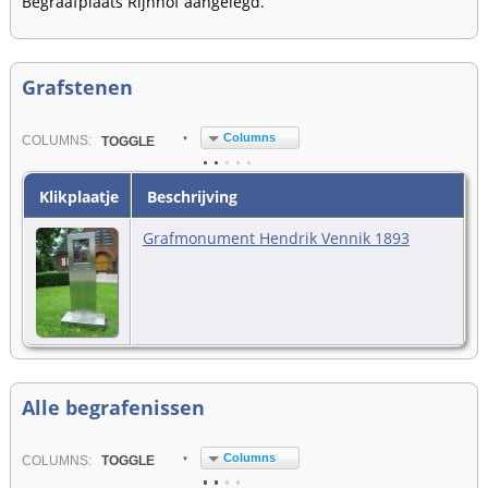
Begraafplaats Rijnhof aangelegd.
Grafstenen
Columns
COL
UMN
S:
TOGGLE
Klikplaatje
Beschrijving
Grafmonument Hendrik Vennik 1893
Alle begrafenissen
Columns
COL
UMN
S:
TOGGLE