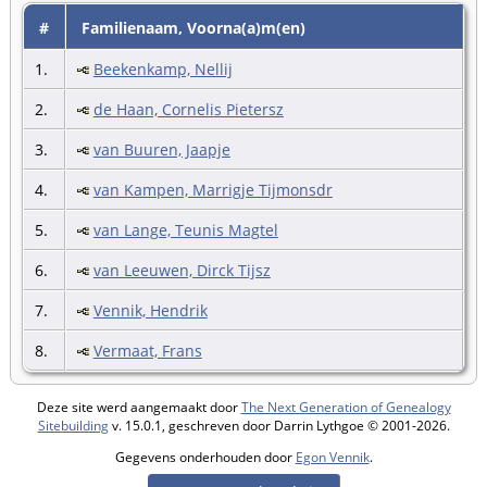
#
Familienaam, Voorna(a)m(en)
1.
Beekenkamp, Nellij
2.
de Haan, Cornelis Pietersz
3.
van Buuren, Jaapje
4.
van Kampen, Marrigje Tijmonsdr
5.
van Lange, Teunis Magtel
6.
van Leeuwen, Dirck Tijsz
7.
Vennik, Hendrik
8.
Vermaat, Frans
Deze site werd aangemaakt door
The Next Generation of Genealogy
Sitebuilding
v. 15.0.1, geschreven door Darrin Lythgoe © 2001-2026.
Gegevens onderhouden door
Egon Vennik
.