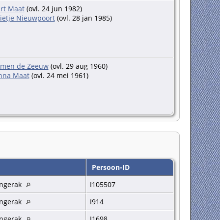
rt Maat
(ovl. 24 jun 1982)
ietje Nieuwpoort
(ovl. 28 jan 1985)
jmen de Zeeuw
(ovl. 29 aug 1960)
nna Maat
(ovl. 24 mei 1961)
Persoon-ID
ngerak
I105507
ngerak
I914
ngerak
I1698