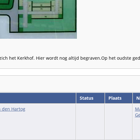
ch het Kerkhof. Hier wordt nog altijd begraven.Op het oudste ged
Status
Plaats
Na
a den Hartog
Ma
Ge