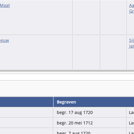
 Maat
Aa
Gr
Zeeuw
Si
Ja
Begraven
begr. 17 aug 1720
La
begr. 20 mei 1712
La
begr. 7 aug 1720
La