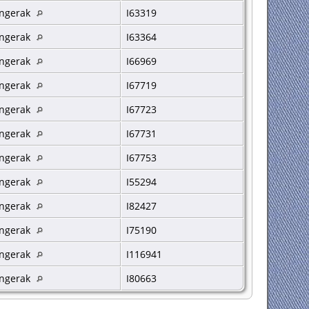
ngerak
I63319
ngerak
I63364
ngerak
I66969
ngerak
I67719
ngerak
I67723
ngerak
I67731
ngerak
I67753
ngerak
I55294
ngerak
I82427
ngerak
I75190
ngerak
I116941
ngerak
I80663