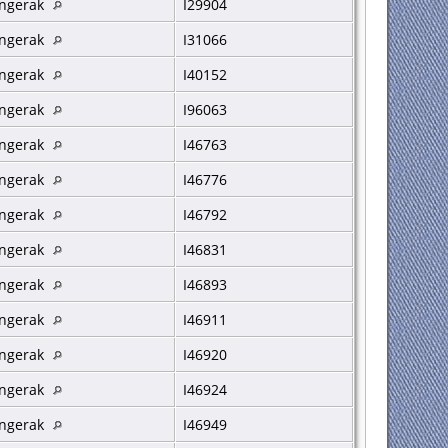
ngerak
I29904
ngerak
I31066
ngerak
I40152
ngerak
I96063
ngerak
I46763
ngerak
I46776
ngerak
I46792
ngerak
I46831
ngerak
I46893
ngerak
I46911
ngerak
I46920
ngerak
I46924
ngerak
I46949