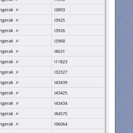
ngerak
I3893
ngerak
I3925
ngerak
I3926
ngerak
I3968
ngerak
I8631
ngerak
I11823
ngerak
I32327
ngerak
I43439
ngerak
I43425
ngerak
I43434
ngerak
I84575
ngerak
I96064