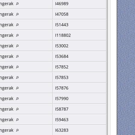
ngerak
I46989
ngerak
I47058
ngerak
I51443
ngerak
I118802
ngerak
I53002
ngerak
I53684
ngerak
I57852
ngerak
I57853
ngerak
I57876
ngerak
I57990
ngerak
I58787
ngerak
I59463
ngerak
I63283