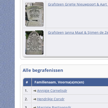
Grafsteen Grietje Nieuwpoort & Aart
Grafsteen Janna Maat & Sijmen de 
Alle begrafenissen
#
Familienaam, Voorna(a)m(en)
1.
Annigje Cornelisdr
2.
Hendrikje Corsdr
3.
Marrigje Bastiaansdr