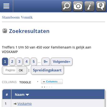
Stamboom Vennik
Zoekresultaten
Treffers 1 t/m 50 van 450 voor Familienaam is gelijk aan
VOSKAMP
1
2
3
4
5
...
9»
Volgende»
Spreidingskaart
|
Columns
COL
UMN
S:
TOGGLE
#
Naam
1
Voskamp