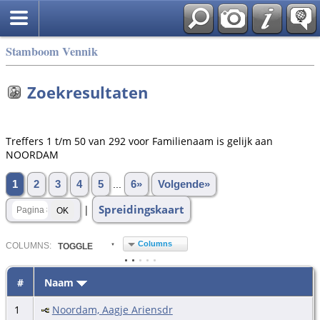
Stamboom Vennik
Zoekresultaten
Treffers 1 t/m 50 van 292 voor Familienaam is gelijk aan
NOORDAM
1
2
3
4
5
...
6»
Volgende»
Spreidingskaart
|
Columns
COL
UMN
S:
TOGGLE
#
Naam
1
Noordam, Aagje Ariensdr