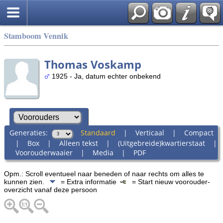
Stamboom Vennik
Thomas Voskamp
1925 - Ja, datum echter onbekend
Generaties:
Standaard
|
Verticaal
|
Compact
|
Box
|
Alleen tekst
|
(Uitgebreide)kwartierstaat
|
Voorouderwaaier
|
Media
|
PDF
Opm.: Scroll eventueel naar beneden of naar rechts om alles te
kunnen zien.
= Extra informatie
= Start nieuw voorouder-
overzicht vanaf deze persoon