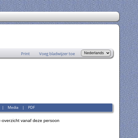
Print
Voeg bladwijzer toe
|
Media
|
PDF
-overzicht vanaf deze persoon