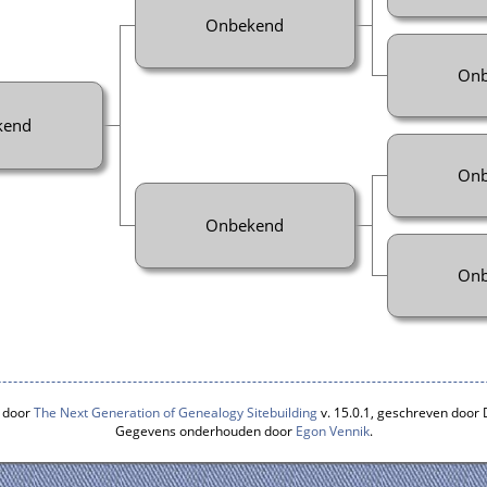
Onbekend
Onb
kend
Onb
Onbekend
Onb
 door
The Next Generation of Genealogy Sitebuilding
v. 15.0.1, geschreven door
Gegevens onderhouden door
Egon Vennik
.