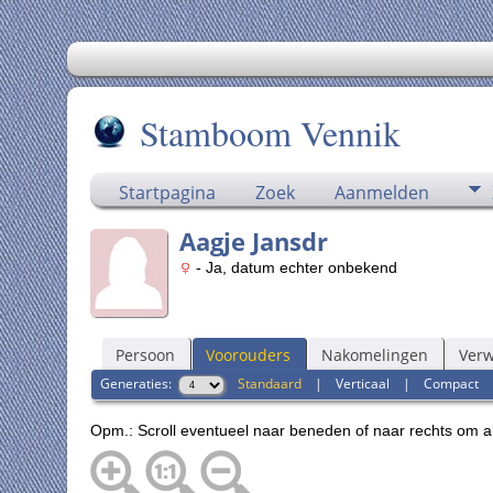
Stamboom Vennik
Startpagina
Zoek
Aanmelden
Aagje Jansdr
- Ja, datum echter onbekend
Persoon
Voorouders
Nakomelingen
Ver
Generaties:
Standaard
|
Verticaal
|
Compact
Opm.: Scroll eventueel naar beneden of naar rechts om a