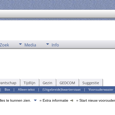
Zoek
Media
Info
wantschap
Tijdlijn
Gezin
GEDCOM
Suggestie
|
Box
|
Alleen tekst
|
(Uitgebreide)kwartierstaat
|
Voorouderwaaier
lles te kunnen zien.
= Extra informatie
= Start nieuw voorouder