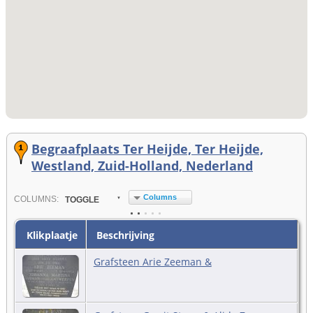
Begraafplaats Ter Heijde, Ter Heijde,
Westland, Zuid-Holland, Nederland
Columns
COL
UMN
S:
TOGGLE
Klikplaatje
Beschrijving
Grafsteen Arie Zeeman &