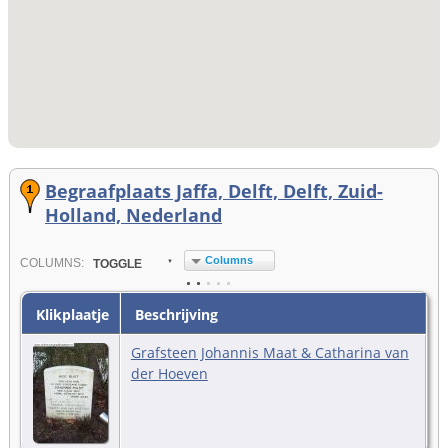
Begraafplaats Jaffa, Delft, Delft, Zuid-
Holland, Nederland
Columns
COL
UMN
S:
TOGGLE
Klikplaatje
Beschrijving
Grafsteen Johannis Maat & Catharina van
der Hoeven