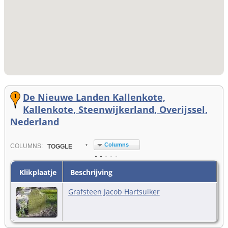
De Nieuwe Landen Kallenkote,
Kallenkote, Steenwijkerland, Overijssel,
Nederland
Columns
COL
UMN
S:
TOGGLE
Klikplaatje
Beschrijving
Grafsteen Jacob Hartsuiker