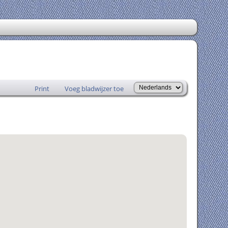
Print
Voeg bladwijzer toe