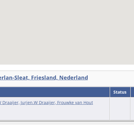
erlan-Sleat, Friesland, Nederland
Status
W Draaijer, Jurjen.W Draaijer, Frouwke van Hout