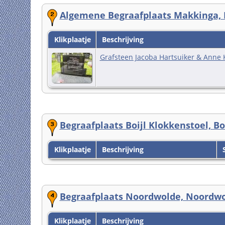
Algemene Begraafplaats Makkinga, M
Klikplaatje
Beschrijving
Grafsteen Jacoba Hartsuiker & Ann
Begraafplaats Boijl Klokkenstoel, Bo
Klikplaatje
Beschrijving
S
Begraafplaats Noordwolde, Noordwol
Klikplaatje
Beschrijving