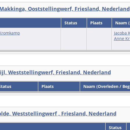
akkinga, Ooststellingwerf, Friesland, Nederland
Status
Plaats
Naam (O
e Kromkamp
Jacoba K
Anne K
ijl, Weststellingwerf, Friesland, Nederland
tatus
Plaats
Naam (Overleden / Beg
de, Weststellingwerf , Friesland, Nederland
Status