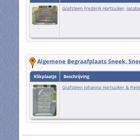
Grafsteen Frederik Hartsuiker, Jacoba 
Algemene Begraafplaats Sneek, Snee
Klikplaatje
Beschrijving
Grafsteen Johanna Hartsuiker & Piete