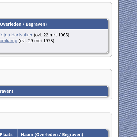
verleden / Begraven)
rijna Hartsuiker
(ovl. 22 mrt 1965)
romkamp
(ovl. 29 mei 1975)
raven)
Plaats
Naam (Overleden / Begraven)