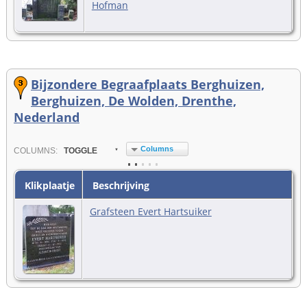
Hofman
Bijzondere Begraafplaats Berghuizen,
Berghuizen, De Wolden, Drenthe,
Nederland
Columns
COL
UMN
S:
TOGGLE
Klikplaatje
Beschrijving
Grafsteen Evert Hartsuiker