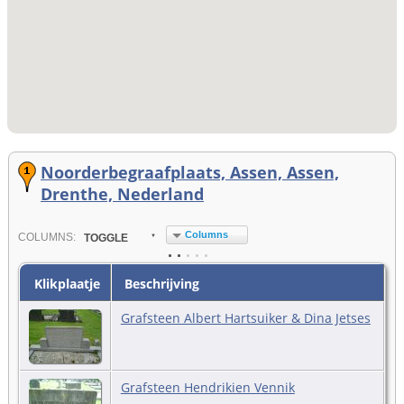
Noorderbegraafplaats, Assen, Assen,
Drenthe, Nederland
Columns
COL
UMN
S:
TOGGLE
Klikplaatje
Beschrijving
Grafsteen Albert Hartsuiker & Dina Jetses
Grafsteen Hendrikien Vennik