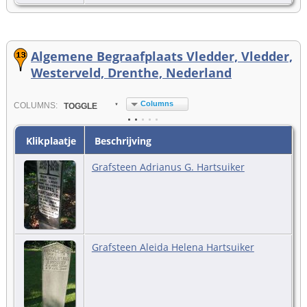
Algemene Begraafplaats Vledder, Vledder,
Westerveld, Drenthe, Nederland
Columns
COL
UMN
S:
TOGGLE
Klikplaatje
Beschrijving
Grafsteen Adrianus G. Hartsuiker
Grafsteen Aleida Helena Hartsuiker