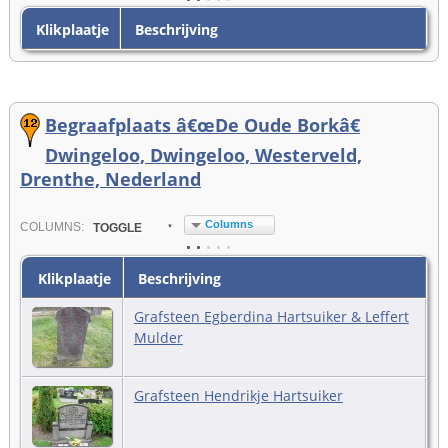
Klikplaatje
Beschrijving
Begraafplaats â€œDe Oude Borkâ€
Dwingeloo, Dwingeloo, Westerveld,
Drenthe, Nederland
Columns
COL
UMN
S:
TOGGLE
Klikplaatje
Beschrijving
Grafsteen Egberdina Hartsuiker & Leffert
Mulder
Grafsteen Hendrikje Hartsuiker