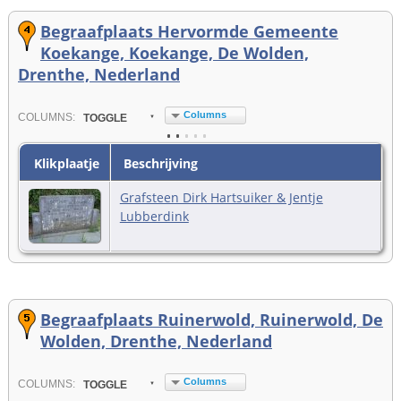
Begraafplaats Hervormde Gemeente
Koekange, Koekange, De Wolden,
Drenthe, Nederland
Columns
COL
UMN
S:
TOGGLE
Klikplaatje
Beschrijving
Grafsteen Dirk Hartsuiker & Jentje
Lubberdink
Begraafplaats Ruinerwold, Ruinerwold, De
Wolden, Drenthe, Nederland
Columns
COL
UMN
S:
TOGGLE