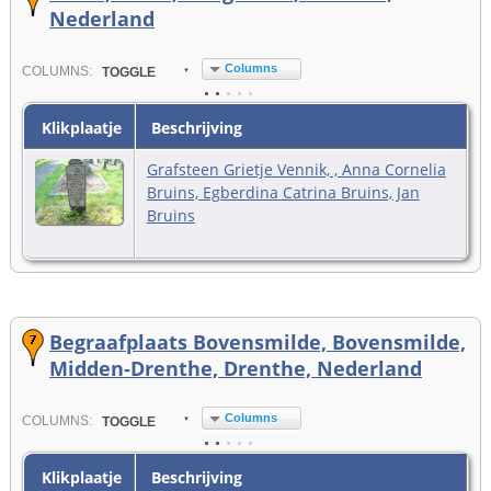
Nederland
Columns
COL
UMN
S:
TOGGLE
Klikplaatje
Beschrijving
Grafsteen Grietje Vennik, , Anna Cornelia
Bruins, Egberdina Catrina Bruins, Jan
Bruins
Begraafplaats Bovensmilde, Bovensmilde,
Midden-Drenthe, Drenthe, Nederland
Columns
COL
UMN
S:
TOGGLE
Klikplaatje
Beschrijving