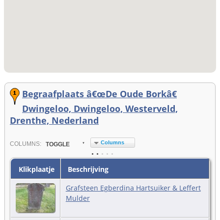
Begraafplaats â€œDe Oude Borkâ€
Dwingeloo, Dwingeloo, Westerveld,
Drenthe, Nederland
Columns
COL
UMN
S:
TOGGLE
Klikplaatje
Beschrijving
Grafsteen Egberdina Hartsuiker & Leffert
Mulder