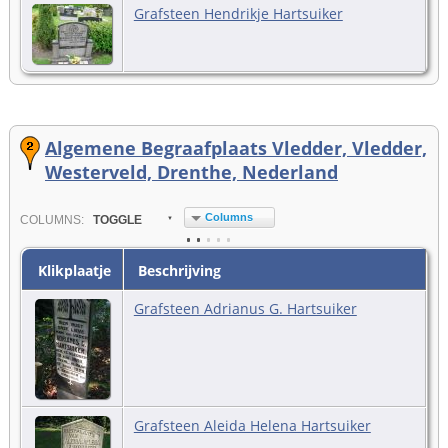
Grafsteen Hendrikje Hartsuiker
Algemene Begraafplaats Vledder, Vledder,
Westerveld, Drenthe, Nederland
Columns
COL
UMN
S:
TOGGLE
Klikplaatje
Beschrijving
Grafsteen Adrianus G. Hartsuiker
Grafsteen Aleida Helena Hartsuiker