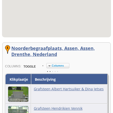
Noorderbegraafplaats, Assen, Assen,
Drenthe, Nederland
Columns
COL
UMN
S:
TOGGLE
Klikplaatje
Beschrijving
Grafsteen Albert Hartsuiker & Dina Jetses
Grafsteen Hendrikien Vennik