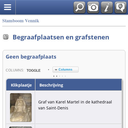
Stamboom Vennik
Begraafplaatsen en grafstenen
Geen begraafplaats
Columns
COL
UMN
S:
TOGGLE
Klikplaatje
Beschrijving
Graf van Karel Martel in de kathedraal
van Saint-Denis