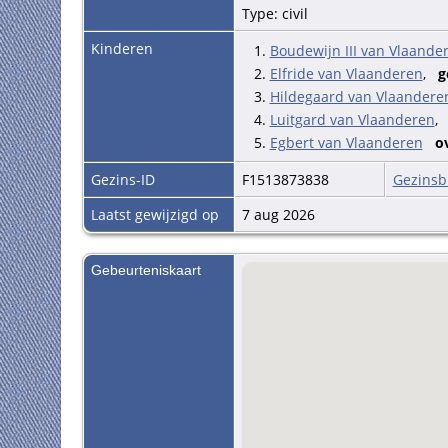
Type: civil
Kinderen
1.
Boudewijn III van Vlaande
2.
Elfride van Vlaanderen
,
g
3.
Hildegaard van Vlaandere
4.
Luitgard van Vlaanderen
5.
Egbert van Vlaanderen
ov
Gezins-ID
F1513873838
Gezinsb
Laatst gewijzigd op
7 aug 2026
Gebeurteniskaart