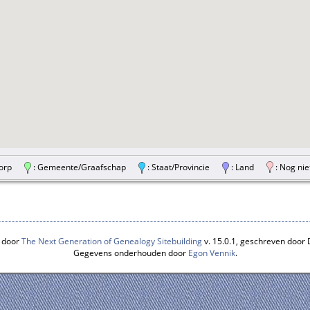
/Dorp
: Gemeente/Graafschap
: Staat/Provincie
: Land
: Nog nie
 door
The Next Generation of Genealogy Sitebuilding
v. 15.0.1, geschreven door
Gegevens onderhouden door
Egon Vennik
.