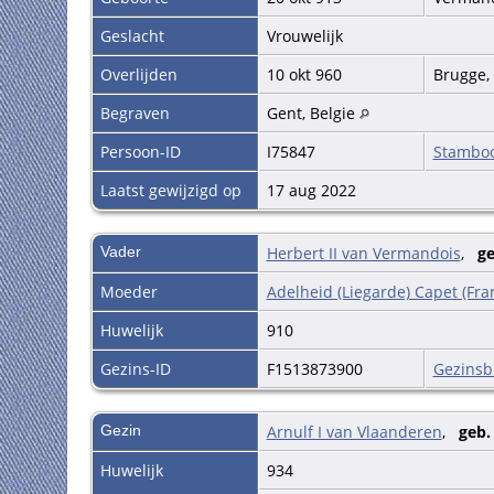
Geslacht
Vrouwelijk
Overlijden
10 okt 960
Brugge,
Begraven
Gent, Belgie
Persoon-ID
I75847
Stambo
Laatst gewijzigd op
17 aug 2022
Vader
Herbert II van Vermandois
,
ge
Moeder
Adelheid (Liegarde) Capet (Fran
Huwelijk
910
Gezins-ID
F1513873900
Gezinsb
Gezin
Arnulf I van Vlaanderen
,
geb.
Huwelijk
934