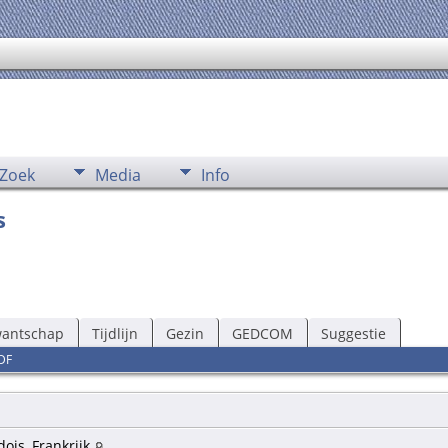
Zoek
Media
Info
s
wantschap
Tijdlijn
Gezin
GEDCOM
Suggestie
DF
ois, Frankrijk