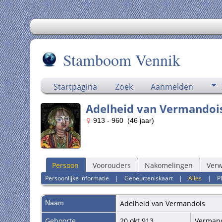
Stamboom Vennik
Startpagina
Zoek
Aanmelden
Adelheid van Vermandoi
913 - 960 (46 jaar)
Persoon
Voorouders
Nakomelingen
Ver
Persoonlijke informatie
|
Gebeurteniskaart
|
Alles
|
P
Naam
Adelheid
van Vermandois
Geboorte
20 okt 913
Vermand