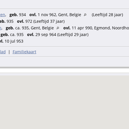
ren
,
geb.
934
ovl.
1 nov 962, Gent, Belgie
(Leeftijd 28 jaar)
eb.
935
ovl.
972 (Leeftijd 37 jaar)
n
,
geb.
ca. 935, Gent, Belgie
ovl.
11 apr 990, Egmond, Noordho
,
geb.
ca. 935
ovl.
29 sep 964 (Leeftijd 29 jaar)
l.
10 jul 953
lad
|
Familiekaart