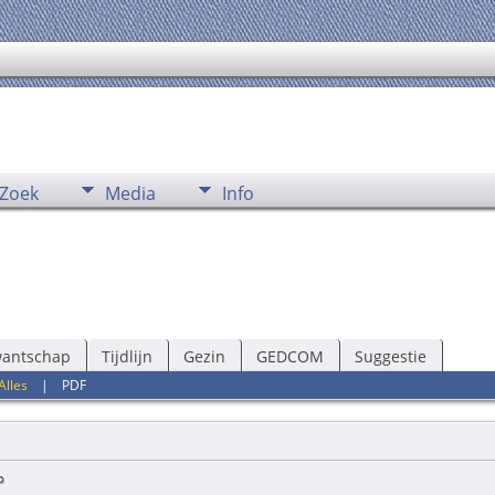
Zoek
Media
Info
wantschap
Tijdlijn
Gezin
GEDCOM
Suggestie
Alles
|
PDF