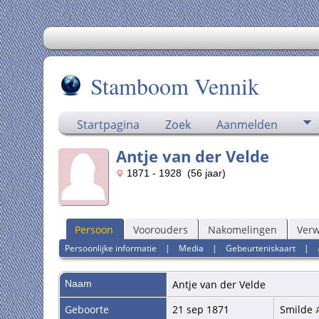
Stamboom Vennik
Startpagina
Zoek
Aanmelden
Antje van der Velde
1871 - 1928 (56 jaar)
Persoon
Voorouders
Nakomelingen
Ver
Persoonlijke informatie
|
Media
|
Gebeurteniskaart
|
Naam
Antje
van der Velde
Geboorte
21 sep 1871
Smilde