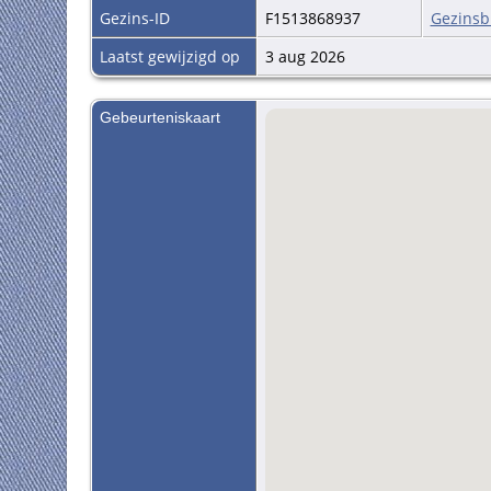
Gezins-ID
F1513868937
Gezinsb
Laatst gewijzigd op
3 aug 2026
Gebeurteniskaart