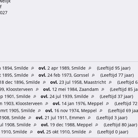
welijk
f
.027
n 1894, Smilde
ovl.
2 apr 1989, Smilde
(Leeftijd 95 jaar)
an Vennik
 1895, Smilde
ovl.
24 feb 1973, Gorssel
(Leeftijd 77 jaar)
 Vos
8 dec 1896, Smilde
ovl.
23 jul 1958, Maastricht
(Leeftijd 6
de
ies
99, Kloosterveen
ovl.
12 mei 1984, Zaandam
(Leeftijd 85 ja
: 29 jaar.; bruid: 22 jaar.
p 1901, Smilde
ovl.
24 jul 1939, Smilde
(Leeftijd 37 jaar)
n 1903, Kloosterveen
ovl.
14 jan 1976, Meppel
(Leeftijd 72
mrt 1905, Smilde
ovl.
16 nov 1974, Meppel
(Leeftijd 69 jaa
 1908, Smilde
ovl.
21 jul 1911, Emmen
(Leeftijd 3 jaar)
ul 1908, Smilde
ovl.
19 dec 1988, Meppel
(Leeftijd 80 jaar)
 1910, Smilde
ovl.
25 okt 1910, Smilde
(Leeftijd 0 jaar)