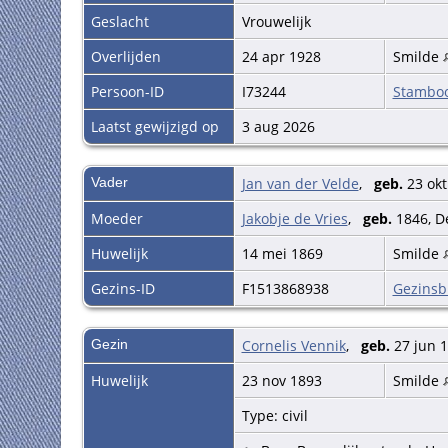
Geslacht
Vrouwelijk
Overlijden
24 apr 1928
Smilde
Persoon-ID
I73244
Stambo
Laatst gewijzigd op
3 aug 2026
Vader
Jan van der Velde
,
geb.
23 okt
Moeder
Jakobje de Vries
,
geb.
1846, D
Huwelijk
14 mei 1869
Smilde
Gezins-ID
F1513868938
Gezinsb
Gezin
Cornelis Vennik
,
geb.
27 jun 
Huwelijk
23 nov 1893
Smilde
Type: civil