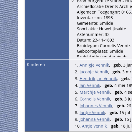
Bron Burgerlijke stand - Hu
Archieflocatie Drents Archie
Algemeen Toegangnr: 0166
Inventarisnr: 1893
Gemeente: Smilde
Soort akte: Huwelijksakte
Aktenummer: 32
Datum: 23-11-1893
Bruidegom Cornelis Vennik
Geboorteplaats: Smilde
Bruid Antje van der Velde
Geboorteplaats: Smilde
Kinderen
1.
Annigje Vennik
,
geb.
3 ja
Vader bruidegom Hendrik J
2.
Jacobje Vennik
,
geb.
3 mrt
Moeder bruidegom Annigje
3.
Hendrik Jan Vennik
,
geb.
1
Vader bruid Jan van der Vel
Moeder bruid Jacobje de Vr
4.
Jan Vennik
,
geb.
4 mei 18
Nadere informatie bruidegom
5.
Marchje Vennik
,
geb.
4 se
6.
Cornelis Vennik
,
geb.
3 ju
7.
Johannes Vennik
,
geb.
26 
8.
Jantje Vennik
,
geb.
15 jul
9.
Johanna Vennik
,
geb.
15 j
10.
Antje Vennik
,
geb.
18 jul