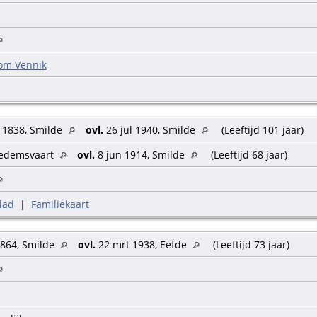
om Vennik
 1838, Smilde
ovl.
26 jul 1940, Smilde
(Leeftijd 101 jaar)
edemsvaart
ovl.
8 jun 1914, Smilde
(Leeftijd 68 jaar)
lad
|
Familiekaart
1864, Smilde
ovl.
22 mrt 1938, Eefde
(Leeftijd 73 jaar)