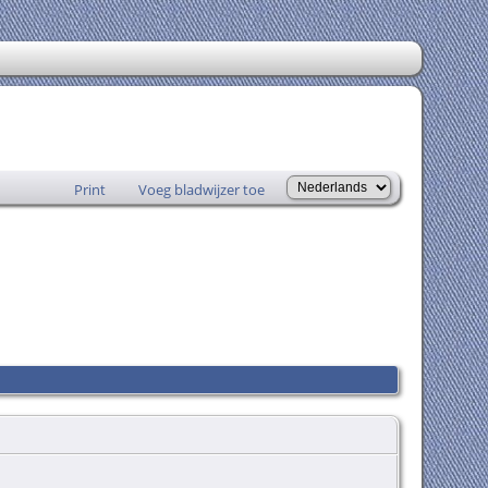
Print
Voeg bladwijzer toe