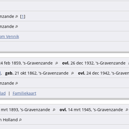
enzande
[
1
]
enzande
om Vennik
4 feb 1859, 's-Gravenzande
ovl.
26 dec 1932, 's-Gravenzande
l
,
geb.
21 okt 1862, 's-Gravenzande
ovl.
24 dec 1942, 's-Grav
enzande
lad
|
Familiekaart
 mrt 1893, 's-Gravenzande
ovl.
14 mrt 1945, 's-Gravenzande
n Holland