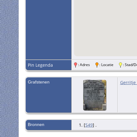
Pin Legenda
: Adres
: Locatie
: Stad
Grafstenen
Gerritj
Bronnen
[
S49
] .