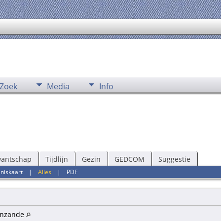
Zoek
Media
Info
wantschap
Tijdlijn
Gezin
GEDCOM
Suggestie
niskaart
|
Alles
|
PDF
enzande