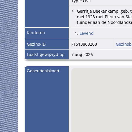
Type: civil
Gerritje Beekenkamp, geb. t
mei 1923 met Pleun van Staa
tuinder aan de Noordlandse
Kinderen
1.
Levend
Gezins-ID
F1513868208
Gezinsb
Laatst gewijzigd op
7 aug 2026
Gebeurteniskaart