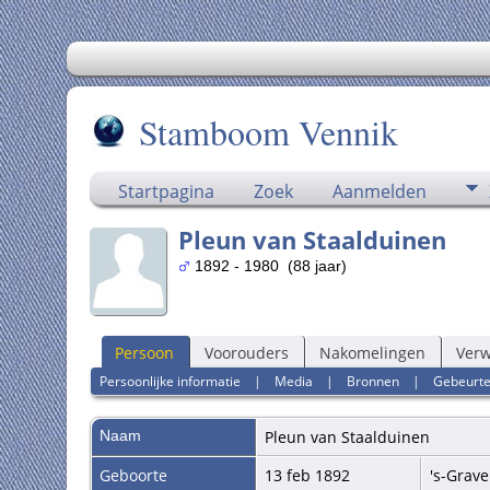
Stamboom Vennik
Startpagina
Zoek
Aanmelden
Pleun van Staalduinen
1892 - 1980 (88 jaar)
Persoon
Voorouders
Nakomelingen
Ver
Persoonlijke informatie
|
Media
|
Bronnen
|
Gebeurte
Naam
Pleun
van Staalduinen
Geboorte
13 feb 1892
's-Grav