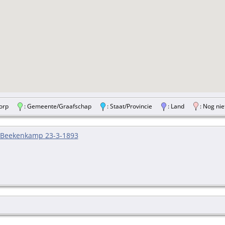
/Dorp
: Gemeente/Graafschap
: Staat/Provincie
: Land
: Nog nie
e Beekenkamp 23-3-1893