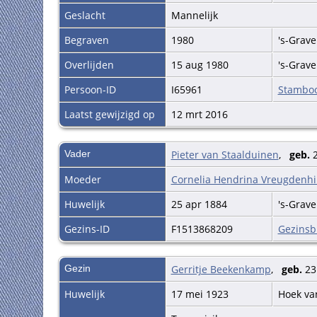
Geslacht
Mannelijk
Begraven
1980
's-Grav
Overlijden
15 aug 1980
's-Grav
Persoon-ID
I65961
Stambo
Laatst gewijzigd op
12 mrt 2016
Vader
Pieter van Staalduinen
,
geb.
2
Moeder
Cornelia Hendrina Vreugdenhi
Huwelijk
25 apr 1884
's-Grav
Gezins-ID
F1513868209
Gezinsb
Gezin
Gerritje Beekenkamp
,
geb.
23
Huwelijk
17 mei 1923
Hoek va