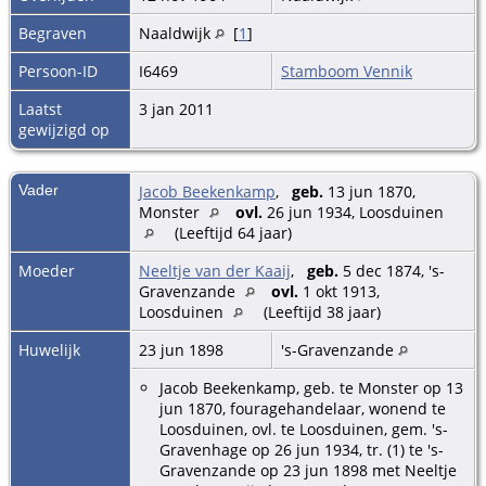
Begraven
Naaldwijk
[
1
]
Persoon-ID
I6469
Stamboom Vennik
Laatst
3 jan 2011
gewijzigd op
Vader
Jacob Beekenkamp
,
geb.
13 jun 1870,
Monster
ovl.
26 jun 1934, Loosduinen
(Leeftijd 64 jaar)
Moeder
Neeltje van der Kaaij
,
geb.
5 dec 1874, 's-
Gravenzande
ovl.
1 okt 1913,
Loosduinen
(Leeftijd 38 jaar)
Huwelijk
23 jun 1898
's-Gravenzande
Jacob Beekenkamp, geb. te Monster op 13
jun 1870, fouragehandelaar, wonend te
Loosduinen, ovl. te Loosduinen, gem. 's-
Gravenhage op 26 jun 1934, tr. (1) te 's-
Gravenzande op 23 jun 1898 met Neeltje