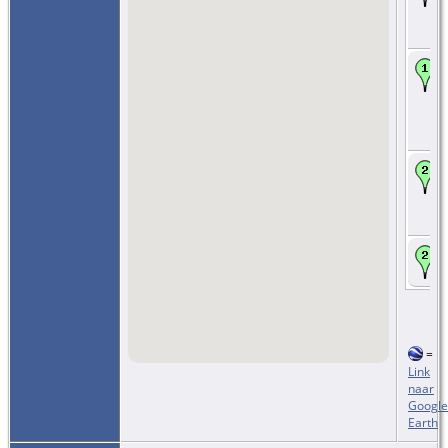
=
Link
naar
Google
Earth