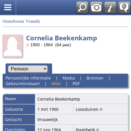
Stamboom Vennik
Cornelia Beekenkamp
1900 - 1964 (64 jaar)
Persoonlijke informatie
|
Media
|
Bronnen
|
Gebeurteniskaart
|
Alles
|
PDF
Naam
Cornelia
Beekenkamp
Geboorte
1 mrt 1900
Loosduinen
Geslacht
Vrouwelijk
Overlijden
12 nov 1964
Naaldwijk