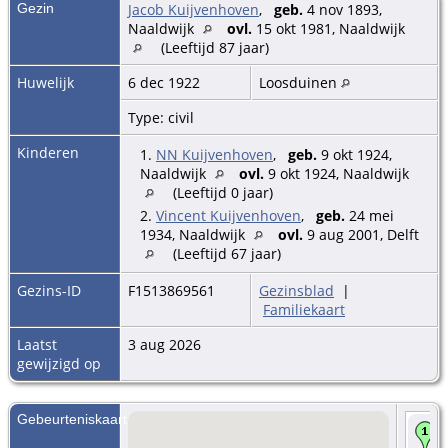
Gezin
Jacob Kuijvenhoven
,
geb.
4 nov 1893,
Naaldwijk
ovl.
15 okt 1981, Naaldwijk
(Leeftijd 87 jaar)
Huwelijk
6 dec 1922
Loosduinen
Type: civil
Kinderen
1.
NN Kuijvenhoven
,
geb.
9 okt 1924,
Naaldwijk
ovl.
9 okt 1924, Naaldwijk
(Leeftijd 0 jaar)
2.
Vincent Kuijvenhoven
,
geb.
24 mei
1934, Naaldwijk
ovl.
9 aug 2001, Delft
(Leeftijd 67 jaar)
Gezins-ID
F1513869561
Gezinsblad
|
Familiekaart
Laatst
3 aug 2026
gewijzigd op
Gebeurteniskaart