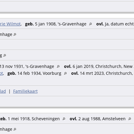
rie Wilmot
,
geb.
5 jan 1908, 's-Gravenhage
ovl.
Ja, datum ech
enhage
rg
13 nov 1931, 's-Gravenhage
ovl.
6 jan 2019, Christchurch, New
ot
,
geb.
14 feb 1934, Voorburg
ovl.
14 mrt 2023, Christchurch
lad
|
Familiekaart
eb.
1 mei 1918, Scheveningen
ovl.
2 aug 1988, Amstelveen
enhage