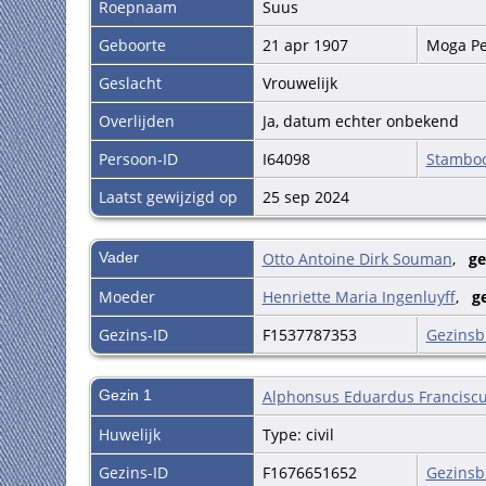
Roepnaam
Suus
Geboorte
21 apr 1907
Moga P
Geslacht
Vrouwelijk
Overlijden
Ja, datum echter onbekend
Persoon-ID
I64098
Stambo
Laatst gewijzigd op
25 sep 2024
Vader
Otto Antoine Dirk Souman
,
ge
Moeder
Henriette Maria Ingenluyff
,
g
Gezins-ID
F1537787353
Gezinsb
Gezin 1
Alphonsus Eduardus Franciscu
Huwelijk
Type: civil
Gezins-ID
F1676651652
Gezinsb