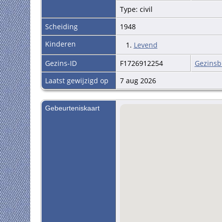
Type: civil
Scheiding
1948
Kinderen
1.
Levend
Gezins-ID
F1726912254
Gezinsb
Laatst gewijzigd op
7 aug 2026
Gebeurteniskaart