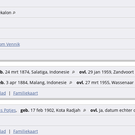
ekalon
om Vennik
b.
24 mrt 1874, Salatiga, Indonesie
ovl.
29 jan 1959, Zandvoort
eb.
3 apr 1884, Malang, Indonesie
ovl.
27 mrt 1955, Wassenaar
lad
|
Familiekaart
s Potjes
,
geb.
17 feb 1902, Kota Radjah
ovl.
Ja, datum echter
lad
|
Familiekaart