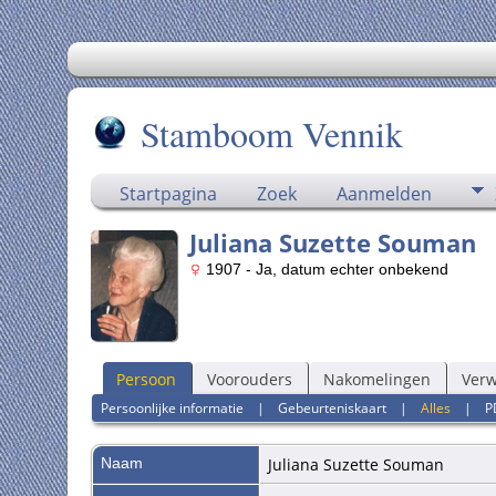
Stamboom Vennik
Startpagina
Zoek
Aanmelden
Juliana Suzette Souman
1907 - Ja, datum echter onbekend
Persoon
Voorouders
Nakomelingen
Ver
Persoonlijke informatie
|
Gebeurteniskaart
|
Alles
|
P
Naam
Juliana Suzette
Souman