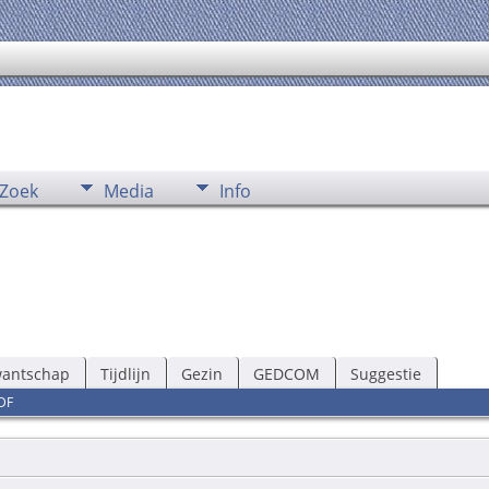
Zoek
Media
Info
wantschap
Tijdlijn
Gezin
GEDCOM
Suggestie
DF