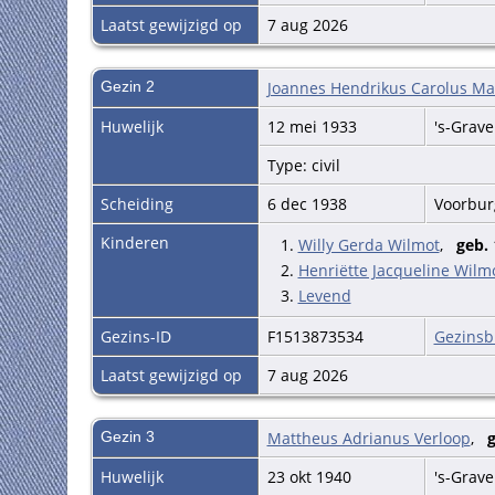
Laatst gewijzigd op
7 aug 2026
Gezin 2
Joannes Hendrikus Carolus Ma
Huwelijk
12 mei 1933
's-Grav
Type: civil
Scheiding
6 dec 1938
Voorbu
Kinderen
1.
Willy Gerda Wilmot
,
geb.
2.
Henriëtte Jacqueline Wilm
3.
Levend
Gezins-ID
F1513873534
Gezinsb
Laatst gewijzigd op
7 aug 2026
Gezin 3
Mattheus Adrianus Verloop
,
g
Huwelijk
23 okt 1940
's-Grav