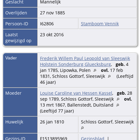
Geslacht
Mannelijk
Overlijden
27 nov 1885
Persoon-ID
I62806
Stamboom Vennik
Laatst
23 okt 2016
gewijzigd op
Vader
Frederik Willem Paul Leopold van Sleeswijk
Holstein Sonderburg Gluecksburg
,
geb.
4
jan 1785, Lipowka, Polen
ovl.
17 feb
1831, Schloss Gottorf, Sleeswijk
(Leeftijd
46 jaar)
Moeder
Louise Caroline van Hessen Kassel
,
geb.
28
sep 1789, Schloss Gottorf, Sleeswijk
ovl.
13 mrt 1867, Ballenstedt, Duitsland
(Leeftijd 77 jaar)
Huwelijk
26 jan 1810
Schloss Gottorf, Sleeswijk
Gezins-ID
F1513895969
Gezinsblad
|