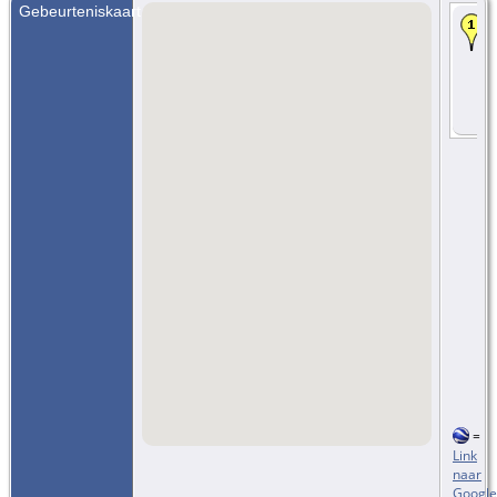
Gebeurteniskaart
=
Link
naar
Google