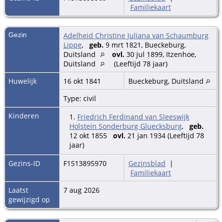
Familiekaart
Gezin
Adelheid Christine Juliana van Schaumburg
Lippe
,
geb.
9 mrt 1821, Bueckeburg,
Duitsland
ovl.
30 jul 1899, Itzenhoe,
Duitsland
(Leeftijd 78 jaar)
Huwelijk
16 okt 1841
Bueckeburg, Duitsland
Type: civil
Kinderen
1.
Friedrich Ferdinand van Sleeswijk
Holstein Sonderburg Gluecksburg
,
geb.
12 okt 1855
ovl.
21 jan 1934 (Leeftijd 78
jaar)
Gezins-ID
F1513895970
Gezinsblad
|
Familiekaart
Laatst
7 aug 2026
gewijzigd op