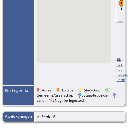
=
Link
naar
Google
Earth
Pin Legenda
: Adres
: Locatie
: Stad/Dorp
:
Gemeente/Graafschap
: Staat/Provincie
:
Land
: Nog niet ingesteld
Aantekeningen
"colon"