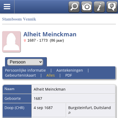
Stamboom Vennik
Alheit Meinckman
1687 - 1773 (86 jaar)
Persoonlijke informatie
|
Aantekeningen
|
Gebeurteniskaart
|
Alles
|
PDF
Naam
Alheit
Meinckman
Geboorte
1687
Doop (CHR)
4 sep 1687
Burgsteinfurt, Duitsland