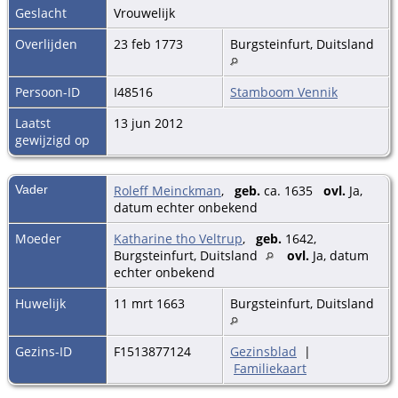
Geslacht
Vrouwelijk
Overlijden
23 feb 1773
Burgsteinfurt, Duitsland
Persoon-ID
I48516
Stamboom Vennik
Laatst
13 jun 2012
gewijzigd op
Vader
Roleff Meinckman
,
geb.
ca. 1635
ovl.
Ja,
datum echter onbekend
Moeder
Katharine tho Veltrup
,
geb.
1642,
Burgsteinfurt, Duitsland
ovl.
Ja, datum
echter onbekend
Huwelijk
11 mrt 1663
Burgsteinfurt, Duitsland
Gezins-ID
F1513877124
Gezinsblad
|
Familiekaart