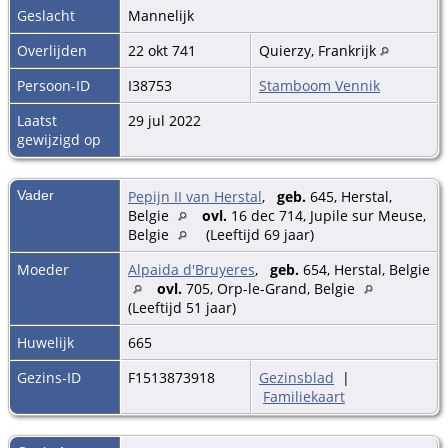
Geslacht
Mannelijk
Overlijden
22 okt 741
Quierzy, Frankrijk
Persoon-ID
I38753
Stamboom Vennik
Laatst
29 jul 2022
gewijzigd op
Vader
Pepijn II van Herstal
,
geb.
645, Herstal,
Belgie
ovl.
16 dec 714, Jupile sur Meuse,
Belgie
(Leeftijd 69 jaar)
Moeder
Alpaida d'Bruyeres
,
geb.
654, Herstal, Belgie
ovl.
705, Orp-le-Grand, Belgie
(Leeftijd 51 jaar)
Huwelijk
665
Gezins-ID
F1513873918
Gezinsblad
|
Familiekaart