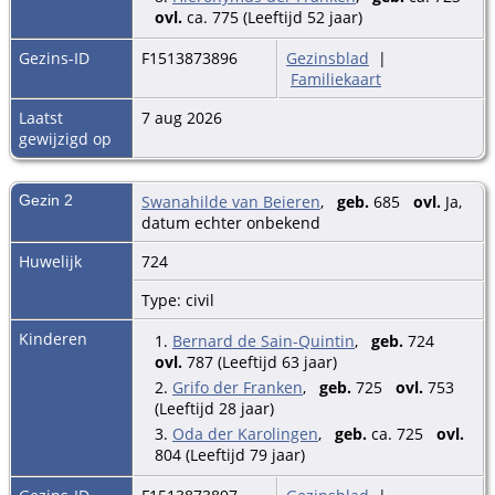
ovl.
ca. 775 (Leeftijd 52 jaar)
Gezins-ID
F1513873896
Gezinsblad
|
Familiekaart
Laatst
7 aug 2026
gewijzigd op
Gezin 2
Swanahilde van Beieren
,
geb.
685
ovl.
Ja,
datum echter onbekend
Huwelijk
724
Type: civil
Kinderen
1.
Bernard de Sain-Quintin
,
geb.
724
ovl.
787 (Leeftijd 63 jaar)
2.
Grifo der Franken
,
geb.
725
ovl.
753
(Leeftijd 28 jaar)
3.
Oda der Karolingen
,
geb.
ca. 725
ovl.
804 (Leeftijd 79 jaar)