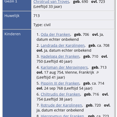
Gezin 1
Chrotrud van Troyes
,
geb.
690
ovl.
723
(Leeftijd 33 jaar)
Huwelijk
713
Type: civil
Kinderen
1.
Oda der Franken
,
geb.
706
ovl.
Ja,
datum echter onbekend
2.
Landrada der Karolingen
,
geb.
ca. 708
ovl.
Ja, datum echter onbekend
3.
Hadeloga der Franken
,
geb.
710
ovl.
750 (Leeftijd 40 jaar)
4.
Karloman der Merovingers
,
geb.
713
ovl.
17 aug 754, Vienne, Frankrijk
(Leeftijd 41 jaar)
5.
Pippijn III der Franken
,
geb.
ca. 714
ovl.
24 sep 768 (Leeftijd 54 jaar)
6.
Chiltrudis der Franken
,
geb.
716
ovl.
754 (Leeftijd 38 jaar)
7.
Rotrude der Karolingen
,
geb.
720
ovl.
Ja, datum echter onbekend
8.
Hieronymus der Franken
,
geb.
ca. 723