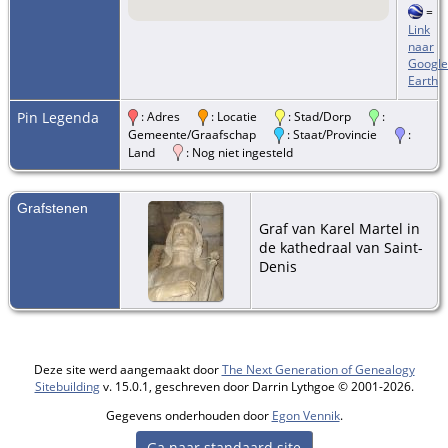
=
Link
naar
Google
Earth
Pin Legenda
: Adres
: Locatie
: Stad/Dorp
:
Gemeente/Graafschap
: Staat/Provincie
:
Land
: Nog niet ingesteld
Grafstenen
Graf van Karel Martel in
de kathedraal van Saint-
Denis
Deze site werd aangemaakt door
The Next Generation of Genealogy
Sitebuilding
v. 15.0.1, geschreven door Darrin Lythgoe © 2001-2026.
Gegevens onderhouden door
Egon Vennik
.
Ga naar standaard site