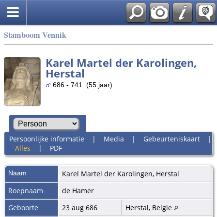
Stamboom Vennik
Karel Martel der Karolingen,
Herstal
686 - 741 (55 jaar)
Persoonlijke informatie
|
Media
|
Gebeurteniskaart
|
Alles
|
PDF
Naam
Karel Martel
der Karolingen, Herstal
Roepnaam
de Hamer
Geboorte
23 aug 686
Herstal, Belgie