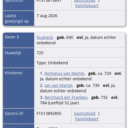
Gezins-ID
F1513873897
Gezinsblad
|
Familiekaart
Laatst
7 aug 2026
gewijzigd op
Gezin 3
Ruaheid
,
geb.
690
ovl.
Ja, datum echter
onbekend
Huwelijk
725
Type: Onbekend
Kinderen
1.
Remigius van Martel
,
geb.
ca. 729
ovl.
Ja, datum echter onbekend
2.
Ian van Martel
,
geb.
ca. 730
ovl.
Ja,
datum echter onbekend
3.
Bernhard der Franken
,
geb.
732
ovl.
784 (Leeftijd 52 jaar)
Gezins-ID
F1513892855
Gezinsblad
|
Familiekaart