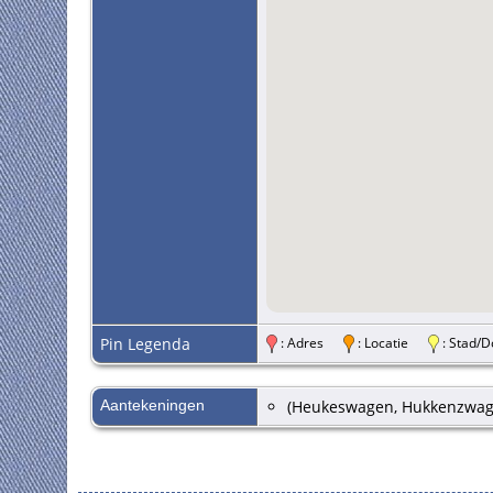
Pin Legenda
: Adres
: Locatie
: Stad
Aantekeningen
(Heukeswagen, Hukkenzwage