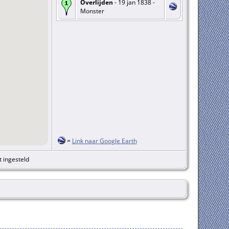
Overlijden
- 19 jan 1838 -
Monster
=
Link naar Google Earth
t ingesteld