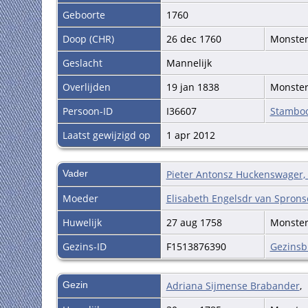
Geboorte
1760
Doop (CHR)
26 dec 1760
Monste
Geslacht
Mannelijk
Overlijden
19 jan 1838
Monste
Persoon-ID
I36607
Stambo
Laatst gewijzigd op
1 apr 2012
Vader
Pieter Antonsz Huckenswager,
Moeder
Elisabeth Engelsdr van Spron
Huwelijk
27 aug 1758
Monste
Gezins-ID
F1513876390
Gezinsb
Gezin
Adriana Sijmense Brabander