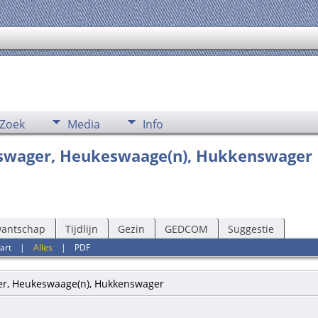
Zoek
Media
Info
nswager, Heukeswaage(n), Hukkenswager
wantschap
Tijdlijn
Gezin
GEDCOM
Suggestie
art
|
Alles
|
PDF
r, Heukeswaage(n), Hukkenswager