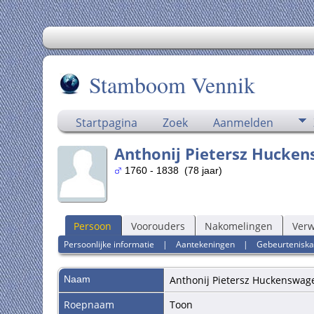
Stamboom Vennik
Startpagina
Zoek
Aanmelden
Anthonij Pietersz Hucke
1760 - 1838 (78 jaar)
Persoon
Voorouders
Nakomelingen
Ver
Persoonlijke informatie
|
Aantekeningen
|
Gebeurteniska
Naam
Anthonij Pietersz
Huckenswage
Roepnaam
Toon