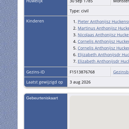
Huwelijk
30 sep 1785
Monste
Type: civil
Kinderen
1.
Pieter Anthonijsz Hucken
2.
Martinus Anthonijsz Huck
3.
Nicolaas Anthonijsz Huck
4.
Cornelis Anthonijsz Huck
5.
Cornelis Anthonijsz Huck
6.
Elijzabeth Anthonijsdr H
7.
Elizabeth Anthonijsdr Hu
Gezins-ID
F1513876768
Gezinsb
Laatst gewijzigd op
3 aug 2026
Gebeurteniskaart