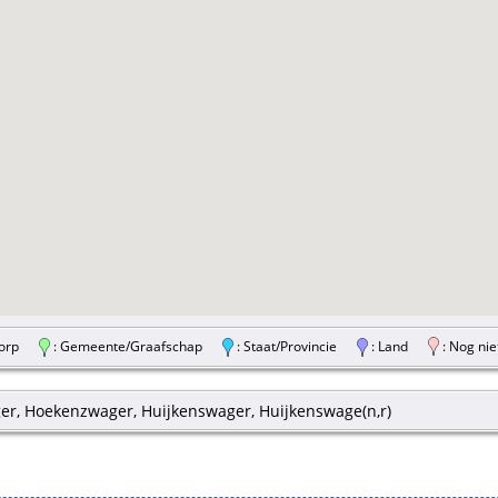
/Dorp
: Gemeente/Graafschap
: Staat/Provincie
: Land
: Nog nie
r, Hoekenzwager, Huijkenswager, Huijkenswage(n,r)