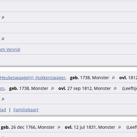
r
r
om Vennik
 Heukeswaage(n), Hukkenswager
,
geb.
1738, Monster
ovl.
1812 
sen
,
geb.
1738, Monster
ovl.
27 sep 1812, Monster
(Leeftij
r
lad
|
Familiekaart
,
geb.
26 dec 1766, Monster
ovl.
12 jul 1831, Monster
(Leef