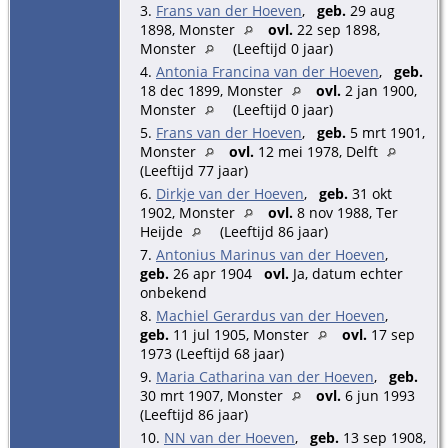
3.
Frans van der Hoeven
,
geb.
29 aug
1898, Monster
ovl.
22 sep 1898,
Monster
(Leeftijd 0 jaar)
4.
Antonia Francina van der Hoeven
,
geb.
18 dec 1899, Monster
ovl.
2 jan 1900,
Monster
(Leeftijd 0 jaar)
5.
Frans van der Hoeven
,
geb.
5 mrt 1901,
Monster
ovl.
12 mei 1978, Delft
(Leeftijd 77 jaar)
6.
Dirkje van der Hoeven
,
geb.
31 okt
1902, Monster
ovl.
8 nov 1988, Ter
Heijde
(Leeftijd 86 jaar)
7.
Antonius Marinus van der Hoeven
,
geb.
26 apr 1904
ovl.
Ja, datum echter
onbekend
8.
Machiel Gerardus van der Hoeven
,
geb.
11 jul 1905, Monster
ovl.
17 sep
1973 (Leeftijd 68 jaar)
9.
Maria Catharina van der Hoeven
,
geb.
30 mrt 1907, Monster
ovl.
6 jun 1993
(Leeftijd 86 jaar)
10.
NN van der Hoeven
,
geb.
13 sep 1908,