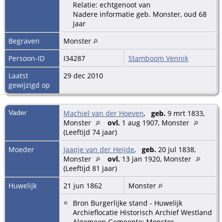
Relatie: echtgenoot van
Nadere informatie geb. Monster, oud 68
jaar
Begraven
Monster
Persoon-ID
I34287
Stamboom Vennik
Laatst
29 dec 2010
gewijzigd op
Vader
Machiel van der Hoeven
,
geb.
9 mrt 1833,
Monster
ovl.
1 aug 1907, Monster
(Leeftijd 74 jaar)
Moeder
Jaapje van der Heijde
,
geb.
20 jul 1838,
Monster
ovl.
13 jan 1920, Monster
(Leeftijd 81 jaar)
Huwelijk
21 jun 1862
Monster
Bron Burgerlijke stand - Huwelijk
Archieflocatie Historisch Archief Westland
Algemeen Gemeente: Monster