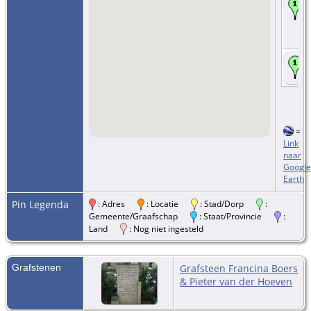
=
Link
naar
Google
Earth
Pin Legenda
: Adres
: Locatie
: Stad/Dorp
:
Gemeente/Graafschap
: Staat/Provincie
:
Land
: Nog niet ingesteld
Grafstenen
Grafsteen Francina Boers
& Pieter van der Hoeven