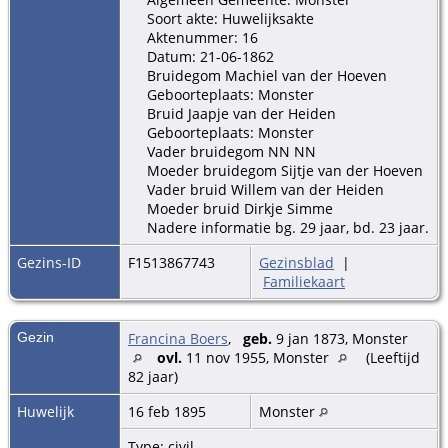
Soort akte: Huwelijksakte
Aktenummer: 16
Datum: 21-06-1862
Bruidegom Machiel van der Hoeven
Geboorteplaats: Monster
Bruid Jaapje van der Heiden
Geboorteplaats: Monster
Vader bruidegom NN NN
Moeder bruidegom Sijtje van der Hoeven
Vader bruid Willem van der Heiden
Moeder bruid Dirkje Simme
Nadere informatie bg. 29 jaar, bd. 23 jaar.
Gezins-ID
F1513867743
Gezinsblad
|
Familiekaart
Gezin
Francina Boers
,
geb.
9 jan 1873, Monster
ovl.
11 nov 1955, Monster
(Leeftijd
82 jaar)
Huwelijk
16 feb 1895
Monster
Type: civil