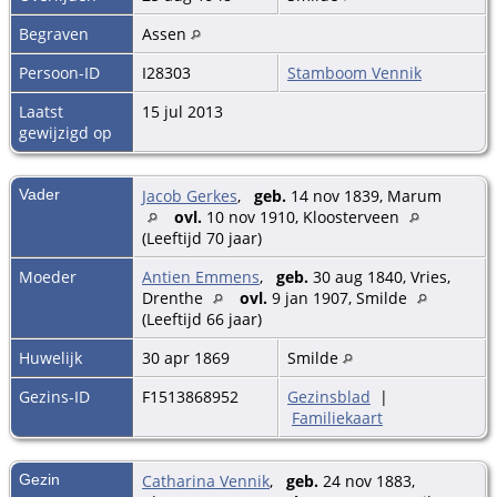
Begraven
Assen
Persoon-ID
I28303
Stamboom Vennik
Laatst
15 jul 2013
gewijzigd op
Vader
Jacob Gerkes
,
geb.
14 nov 1839, Marum
ovl.
10 nov 1910, Kloosterveen
(Leeftijd 70 jaar)
Moeder
Antien Emmens
,
geb.
30 aug 1840, Vries,
Drenthe
ovl.
9 jan 1907, Smilde
(Leeftijd 66 jaar)
Huwelijk
30 apr 1869
Smilde
Gezins-ID
F1513868952
Gezinsblad
|
Familiekaart
Gezin
Catharina Vennik
,
geb.
24 nov 1883,