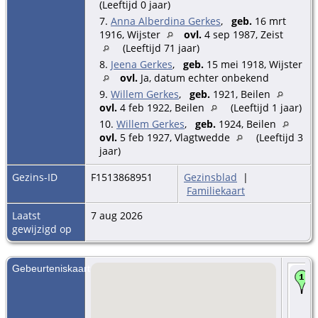
(Leeftijd 0 jaar)
7.
Anna Alberdina Gerkes
,
geb.
16 mrt
1916, Wijster
ovl.
4 sep 1987, Zeist
(Leeftijd 71 jaar)
8.
Jeena Gerkes
,
geb.
15 mei 1918, Wijster
ovl.
Ja, datum echter onbekend
9.
Willem Gerkes
,
geb.
1921, Beilen
ovl.
4 feb 1922, Beilen
(Leeftijd 1 jaar)
10.
Willem Gerkes
,
geb.
1924, Beilen
ovl.
5 feb 1927, Vlagtwedde
(Leeftijd 3
jaar)
Gezins-ID
F1513868951
Gezinsblad
|
Familiekaart
Laatst
7 aug 2026
gewijzigd op
Gebeurteniskaart