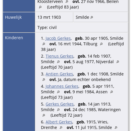
Kloosterveen
ovl.
27 nov 1966, Beilen
(Leeftijd 83 jaar)
Huwelijk
13 mrt 1903
Smilde
Type: civil
Kinderen
1.
Jacob Gerkes
,
geb.
30 apr 1905, Smilde
ovl.
16 mrt 1944, Tilburg
(Leeftijd
38 jaar)
2.
Tienus Gerkes
,
geb.
14 feb 1907,
Smilde
ovl.
5 aug 1977, Nijverdal
(Leeftijd 70 jaar)
3.
Antien Gerkes
,
geb.
1 dec 1908, Smilde
ovl.
Ja, datum echter onbekend
4.
Johannes Gerkes
,
geb.
5 apr 1911,
Smilde
ovl.
9 mei 1984, Assen
(Leeftijd 73 jaar)
5.
Gerkes Gerkes
,
geb.
14 jan 1913,
Smilde
ovl.
24 dec 1985, Wateringen
(Leeftijd 72 jaar)
6.
Albert Gerkes
,
geb.
1915, Vries,
Drenthe
ovl.
11 jul 1915, Smilde