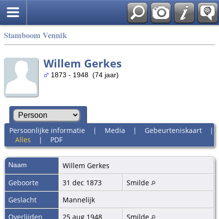
Stamboom Vennik
Willem Gerkes
1873 - 1948 (74 jaar)
Persoonlijke informatie
|
Media
|
Gebeurteniskaart
|
Alles
|
PDF
Naam
Willem
Gerkes
Geboorte
31 dec 1873
Smilde
Geslacht
Mannelijk
Overlijden
25 aug 1948
Smilde