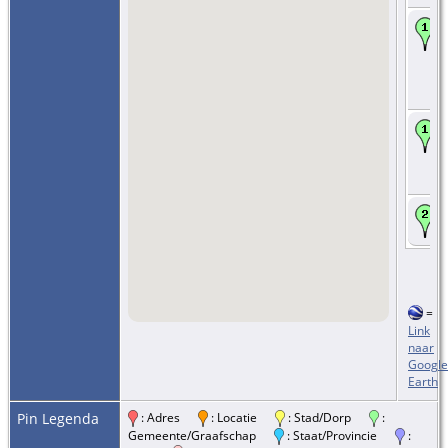
=
Link
naar
Google
Earth
Pin Legenda
: Adres
: Locatie
: Stad/Dorp
:
Gemeente/Graafschap
: Staat/Provincie
: