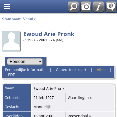
Stamboom Vennik
Ewoud Arie Pronk
1927 - 2001 (74 jaar)
Persoonlijke informatie
|
Gebeurteniskaart
|
Alles
|
PDF
Naam
Ewoud Arie
Pronk
Geboorte
21 feb 1927
Vlaardingen
Geslacht
Mannelijk
Overlijden
18 apr 2001
Roosendaal