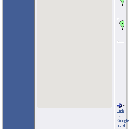
=
Link
naar
Google
Earth