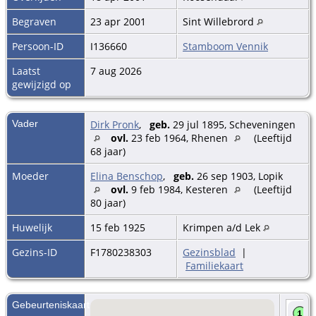
Begraven
23 apr 2001
Sint Willebrord
Persoon-ID
I136660
Stamboom Vennik
Laatst
7 aug 2026
gewijzigd op
Vader
Dirk Pronk
,
geb.
29 jul 1895, Scheveningen
ovl.
23 feb 1964, Rhenen
(Leeftijd
68 jaar)
Moeder
Elina Benschop
,
geb.
26 sep 1903, Lopik
ovl.
9 feb 1984, Kesteren
(Leeftijd
80 jaar)
Huwelijk
15 feb 1925
Krimpen a/d Lek
Gezins-ID
F1780238303
Gezinsblad
|
Familiekaart
Gebeurteniskaart