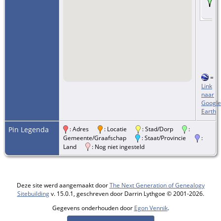
=
Link
naar
Google
Earth
Pin Legenda
: Adres
: Locatie
: Stad/Dorp
:
Gemeente/Graafschap
: Staat/Provincie
:
Land
: Nog niet ingesteld
Deze site werd aangemaakt door
The Next Generation of Genealogy
Sitebuilding
v. 15.0.1, geschreven door Darrin Lythgoe © 2001-2026.
Gegevens onderhouden door
Egon Vennik
.