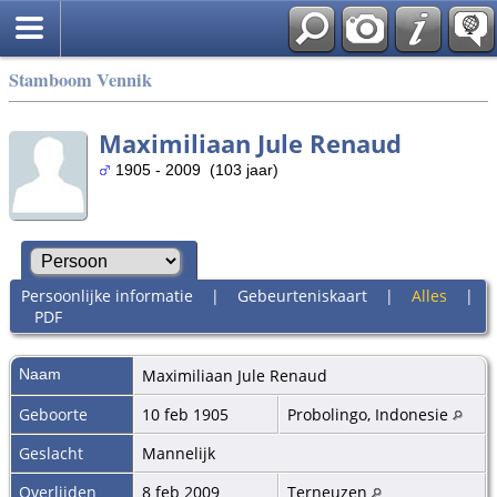
Stamboom Vennik
Maximiliaan Jule Renaud
1905 - 2009 (103 jaar)
Persoonlijke informatie
|
Gebeurteniskaart
|
Alles
|
PDF
Naam
Maximiliaan Jule
Renaud
Geboorte
10 feb 1905
Probolingo, Indonesie
Geslacht
Mannelijk
Overlijden
8 feb 2009
Terneuzen