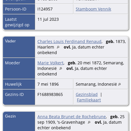
Persoon-ID
I124957
Stamboom Vennik
Laatst
11 jul 2023
gewijzigd op
Vader
Charles Louis Ferdinand Renaud
,
geb.
1873,
Haarlem
ovl.
Ja, datum echter
onbekend
Moeder
Marie Volkert
,
geb.
20 mei 1872, Semarang,
Indonesië
ovl.
Ja, datum echter
onbekend
Huwelijk
7 mei 1896
Semarang, Indonesië
Gezins-ID
F1688983865
Gezinsblad
|
Familiekaart
Gezin
Anna Beata Brunet de Rochebrune
,
geb.
25
sep 1909, 's-Gravenhage
ovl.
Ja, datum
echter onbekend