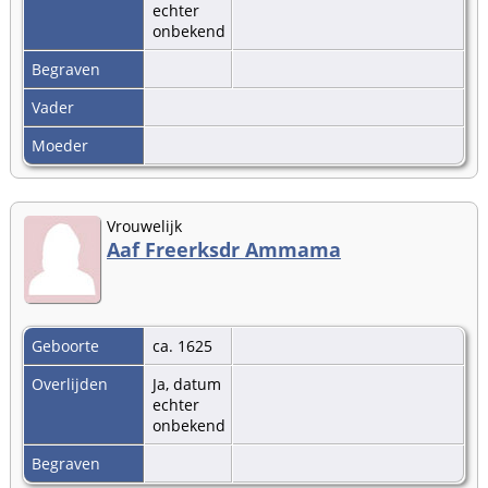
echter
onbekend
Begraven
Vader
Moeder
Vrouwelijk
Aaf Freerksdr Ammama
Geboorte
ca. 1625
Overlijden
Ja, datum
echter
onbekend
Begraven