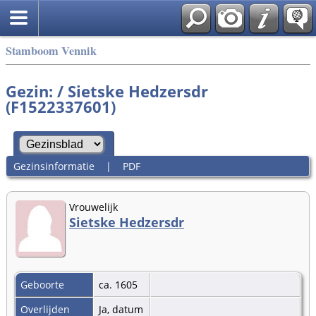
Stamboom Vennik
Gezin: / Sietske Hedzersdr
(F1522337601)
Gezinsinformatie
|
PDF
Vrouwelijk
Sietske Hedzersdr
Geboorte
ca. 1605
Overlijden
Ja, datum