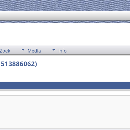
Zoek
Media
Info
F1513886062)