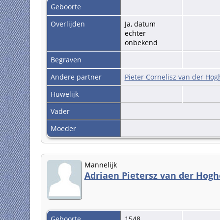
Geboorte
Overlijden
Ja, datum
echter
onbekend
Begraven
Andere partner
Pieter Cornelisz van der Hog
Huwelijk
Vader
Moeder
Mannelijk
Adriaen Pietersz van der Hogh
Geboorte
1548