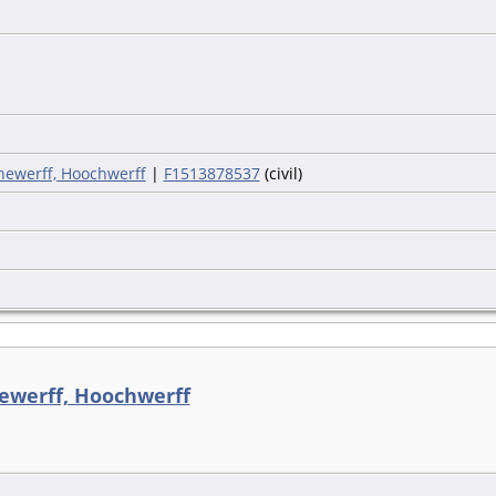
hewerff, Hoochwerff
|
F1513878537
(civil)
ewerff, Hoochwerff