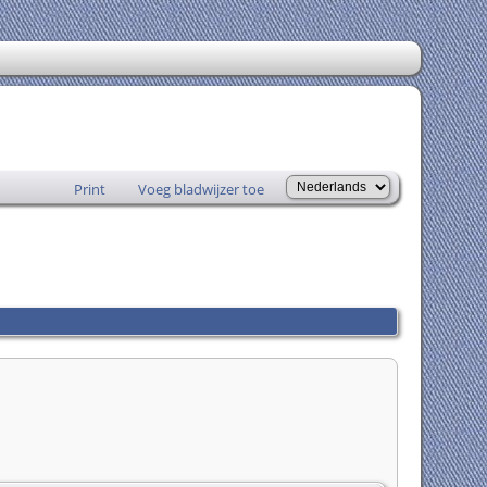
Print
Voeg bladwijzer toe