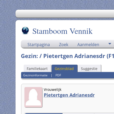
Stamboom Vennik
Startpagina
Zoek
Aanmelden
Gezin: / Pietertgen Adrianesdr (
Familiekaart
Gezinsblad
Suggestie
Gezinsinformatie
|
PDF
Vrouwelijk
Pietertgen Adrianesdr