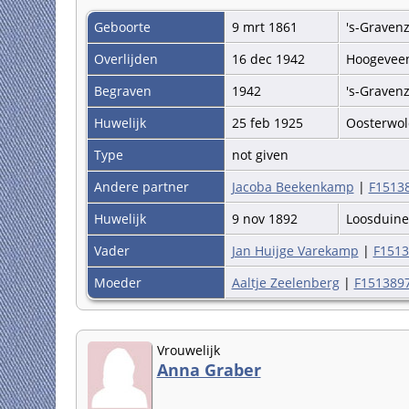
Geboorte
9 mrt 1861
's-Graven
Overlijden
16 dec 1942
Hoogevee
Begraven
1942
's-Graven
Huwelijk
25 feb 1925
Oosterwo
Type
not given
Andere partner
Jacoba Beekenkamp
|
F1513
Huwelijk
9 nov 1892
Loosduin
Vader
Jan Huijge Varekamp
|
F1513
Moeder
Aaltje Zeelenberg
|
F1513897
Vrouwelijk
Anna Graber