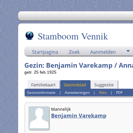
Stamboom Vennik
Startpagina
Zoek
Aanmelden
Gezin: Benjamin Varekamp / Ann
getr. 25 feb 1925
Familiekaart
Gezinsblad
Suggestie
Gezinsinformatie
|
Aantekeningen
|
Alles
|
PDF
Mannelijk
Benjamin Varekamp