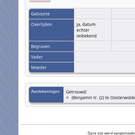
Geboorte
Overlijden
Ja, datum
echter
onbekend
Begraven
Vader
Moeder
Aantekeningen
Getrouwd:
(Benjamin tr. (2) te Oosterwold
Deze site werd aangemaakt