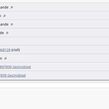
zande
n
zande
lde
868128
(civil)
en
897839 Gezinsblad
839 Gezinsblad