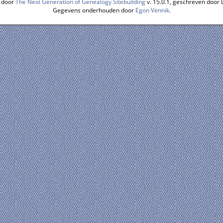
 door
The Next Generation of Genealogy Sitebuilding
v. 15.0.1, geschreven door
Gegevens onderhouden door
Egon Vennik
.