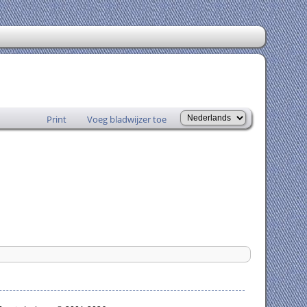
Print
Voeg bladwijzer toe