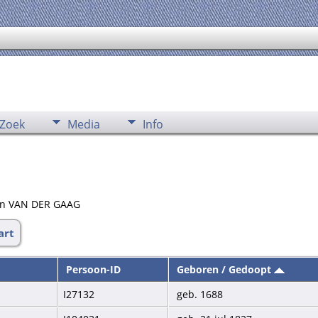
Zoek
Media
Info
 aan VAN DER GAAG
art
Persoon-ID
Geboren / Gedoopt
I27132
geb. 1688