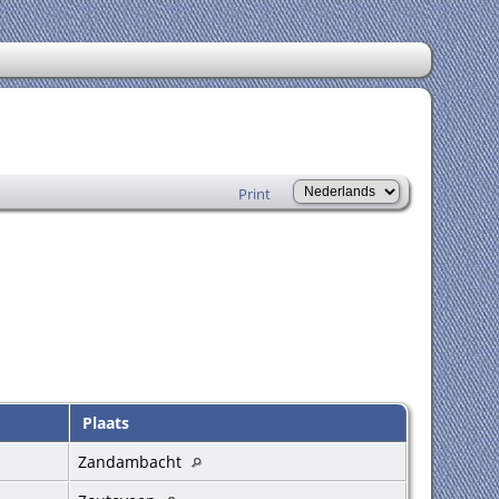
Print
Plaats
Zandambacht