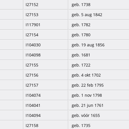
I27152
geb. 1738
I27153
geb. 5 aug 1842
I117901
geb. 1782
I27154
geb. 1780
I104030
geb. 19 aug 1856
I104098
geb. 1681
I27155
geb. 1722
I27156
geb. 4 okt 1702
I27157
geb. 22 feb 1795
I104074
geb. 1 nov 1798
I104041
geb. 21 jun 1761
I104094
geb. vóór 1655
I27158
geb. 1735