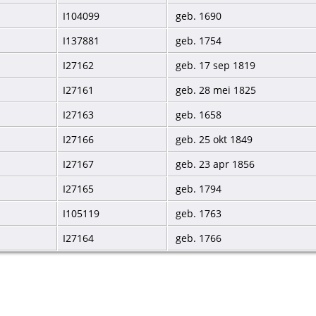
I104099
geb. 1690
I137881
geb. 1754
I27162
geb. 17 sep 1819
I27161
geb. 28 mei 1825
I27163
geb. 1658
I27166
geb. 25 okt 1849
I27167
geb. 23 apr 1856
I27165
geb. 1794
I105119
geb. 1763
I27164
geb. 1766