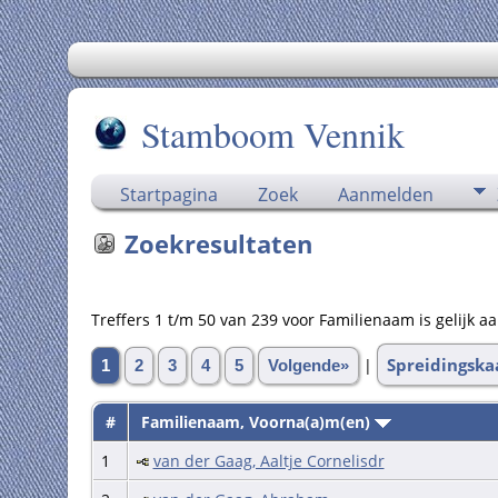
Stamboom Vennik
Startpagina
Zoek
Aanmelden
Zoekresultaten
Treffers 1 t/m 50 van 239 voor Familienaam is gelijk
Spreidingska
|
1
2
3
4
5
Volgende»
#
Familienaam, Voorna(a)m(en)
1
van der Gaag, Aaltje Cornelisdr